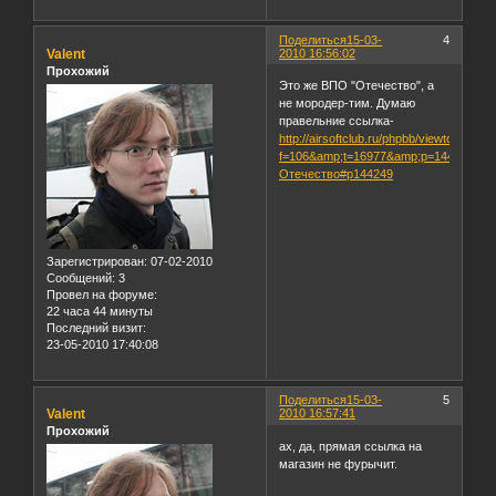
Поделиться
15-03-
4
Valent
2010 16:56:02
Прохожий
Это же ВПО "Отечество", а
не мородер-тим. Думаю
правельние ссылка-
http://airsoftclub.ru/phpbb/viewtopic.php
f=106&amp;t=16977&amp;p=144249&amp
Отечество#p144249
Зарегистрирован
: 07-02-2010
Сообщений:
3
Провел на форуме:
22 часа 44 минуты
Последний визит:
23-05-2010 17:40:08
Поделиться
15-03-
5
Valent
2010 16:57:41
Прохожий
ах, да, прямая ссылка на
магазин не фурычит.