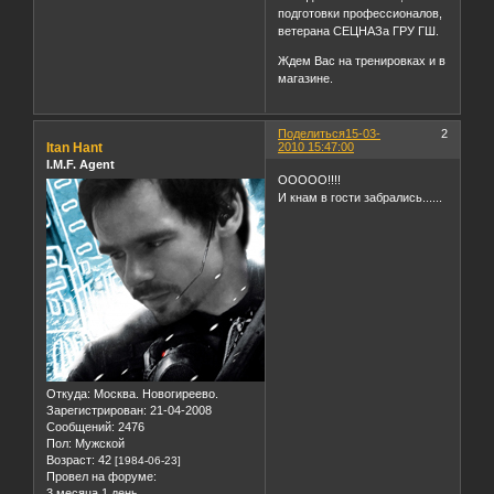
подготовки профессионалов,
ветерана СЕЦНАЗа ГРУ ГШ.
Ждем Вас на тренировках и в
магазине.
Поделиться
15-03-
2
Itan Hant
2010 15:47:00
I.M.F. Agent
ООООО!!!!
И кнам в гости забрались......
Откуда:
Москва. Новогиреево.
Зарегистрирован
: 21-04-2008
Сообщений:
2476
Пол:
Мужской
Возраст:
42
[1984-06-23]
Провел на форуме:
3 месяца 1 день