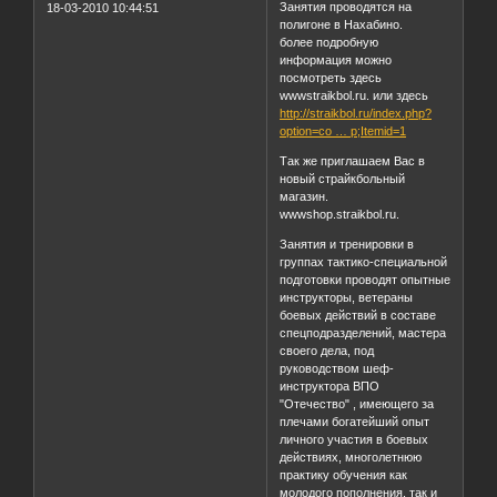
Занятия проводятся на
18-03-2010 10:44:51
полигоне в Нахабино.
более подробную
информация можно
посмотреть здесь
wwwstraikbol.ru. или здесь
http://straikbol.ru/index.php?
option=co … p;Itemid=1
Так же приглашаем Вас в
новый страйкбольный
магазин.
wwwshop.straikbol.ru.
Занятия и тренировки в
группах тактико-специальной
подготовки проводят опытные
инструкторы, ветераны
боевых действий в составе
спецподразделений, мастера
своего дела, под
руководством шеф-
инструктора ВПО
"Отечество" , имеющего за
плечами богатейший опыт
личного участия в боевых
действиях, многолетнюю
практику обучения как
молодого пополнения, так и