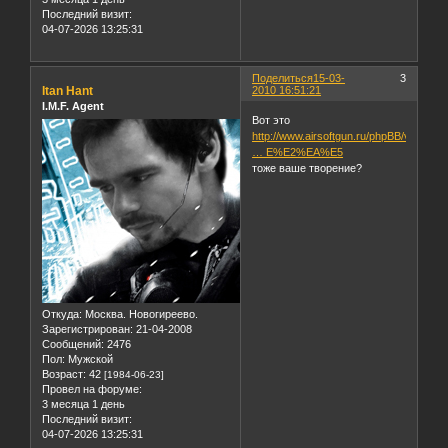
Последний визит:
04-07-2026 13:25:31
Поделиться
15-03-
3
Itan Hant
2010 16:51:21
I.M.F. Agent
Вот это
http://www.airsoftgun.ru/phpBB/viewtopi
… E%E2%EA%E5
тоже ваше творение?
Откуда:
Москва. Новогиреево.
Зарегистрирован
: 21-04-2008
Сообщений:
2476
Пол:
Мужской
Возраст:
42
[1984-06-23]
Провел на форуме:
3 месяца 1 день
Последний визит:
04-07-2026 13:25:31