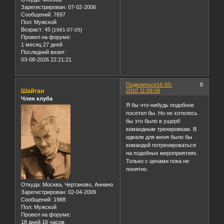
Зарегистрирован
: 07-02-2006
Сообщений:
7697
Пол:
Мужской
Возраст:
45
[1981-07-05]
Провел на форуме:
1 месяц 27 дней
Последний визит:
03-08-2026 22:21:21
Поделиться
16-03-
8
Шайтан
2010 11:09:58
Член клуба
Я бы что-нибудь подобное
посетил бы. Но не хотелось
бы это было в ущерб
командным тренировкам. В
идеале для меня было бы
командой потренироваться
на подобных мероприятиях.
Только с ценами пока не
понятно.
Откуда:
Москва, Чертаново, Аннино
Зарегистрирован
: 02-04-2009
Сообщений:
1988
Пол:
Мужской
Провел на форуме:
18 дней 16 часов