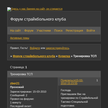
Форум страйкбольного клуба
На сайт
Форум
Участники
Поиск
Регистрация
Войти
Активные темы
Привет, Гость!
Войдите
или
зарегистрируйтесь
.
»
Форум страйкбольного клуба
»
Курилка
»
Тренировка ТСП
Страница:
1
Тренировка ТСП
Поделиться
15-03-
1
zbor21
2010 15:23:55
Прохожий
Господа.
Зарегистрирован
: 15-03-2010
Приглашаем Вас на
Сообщений:
2
тренировки по Страйкбольной
Провел на форуме:
Тактико-Специальной
1 минуту
подготовке.
Последний визит: