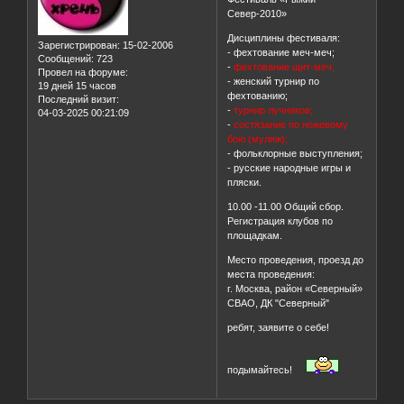
Север-2010»
Дисциплины фестиваля:
Зарегистрирован
: 15-02-2006
- фехтование меч-меч;
Сообщений:
723
-
фехтование щит-меч;
Провел на форуме:
- женский турнир по
19 дней 15 часов
фехтованию;
Последний визит:
-
турнир лучников;
04-03-2025 00:21:09
-
состязание по ножевому
бою (муляж);
- фольклорные выступления;
- русские народные игры и
пляски.
10.00 -11.00 Общий сбор.
Регистрация клубов по
площадкам.
Место проведения, проезд до
места проведения:
г. Москва, район «Северный»
СВАО, ДК "Северный"
ребят, заявите о себе!
подымайтесь!