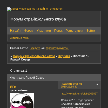
Форум страйкбольного клуба
На сайт
Форум
Участники
Поиск
Регистрация
Войти
Активные темы
Привет, Гость!
Войдите
или
зарегистрируйтесь
.
»
Форум страйкбольного клуба
»
Курилка
»
Фестиваль
Рыжий Север
Страница:
1
Фестиваль Рыжий Север
Поделиться
08-06-
1
ЯГр
2010 22:54:30
тупая пИхота
http://vkontakte.ru/club10098274
12 июня 2010 года пройдет
Седьмой Исторический
Фестиваль «Рыжий