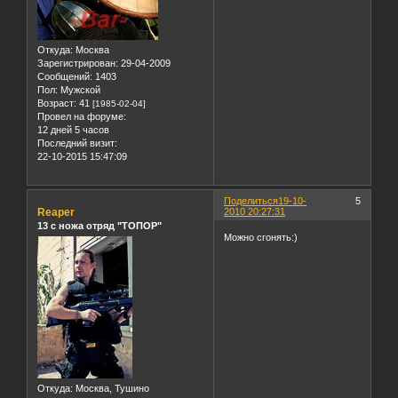
Откуда:
Москва
Зарегистрирован
: 29-04-2009
Сообщений:
1403
Пол:
Мужской
Возраст:
41
[1985-02-04]
Провел на форуме:
12 дней 5 часов
Последний визит:
22-10-2015 15:47:09
Поделиться
19-10-
5
Reaper
2010 20:27:31
13 с ножа отряд "ТОПОР"
Можно сгонять:)
Откуда:
Москва, Тушино