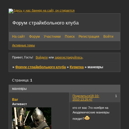
Форум страйкбольного клуба
На сайт
Форум
Участники
Поиск
Регистрация
Войти
Активные темы
Привет, Гость!
Войдите
или
зарегистрируйтесь
.
»
Форум страйкбольного клуба
»
Курилка
»
маневры
Страница:
1
маневры
Поделиться
18-10-
1
Bar
2010 13:26:47
Активист
кто от вас 7го ноября на
Академические маневры
поедит?