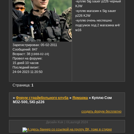
-куплю Sig sauer p226 черный
KJW
-куплю магазин к Sig sauer
p226 KJW
-куплю очень неспешно
подсумок под 2 магазина м4/
м16
Зарегистрирован
: 05-02-2011
Сообщений:
847
Возраст:
38
[1988-02-16]
Провел на форуме:
15 дней 10 часов
Последний визит:
24-04-2023 11:20:50
Страница:
1
»
Форум страйкбольного клуба
»
Ярмарка
»
Куплю Сом
М32-500, SIG p226
создать форум бесплатно
Дизайн Kuk | ©Lauregil 2024