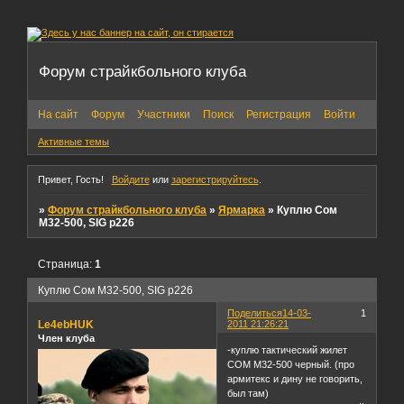
Форум страйкбольного клуба
На сайт
Форум
Участники
Поиск
Регистрация
Войти
Активные темы
Привет, Гость!
Войдите
или
зарегистрируйтесь
.
»
Форум страйкбольного клуба
»
Ярмарка
»
Куплю Сом
М32-500, SIG p226
Страница:
1
Куплю Сом М32-500, SIG p226
Поделиться
14-03-
1
Le4ebHUK
2011 21:26:21
Член клуба
-куплю тактический жилет
СОМ М32-500 черный. (про
армитекс и дину не говорить,
был там)