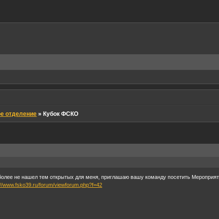
ое отделение
»
Кубок ФСКО
 более не нашел тем открытых для меня, приглашаю вашу команду посетить Мероприят
://www.fsko39.ru/forum/viewforum.php?f=42