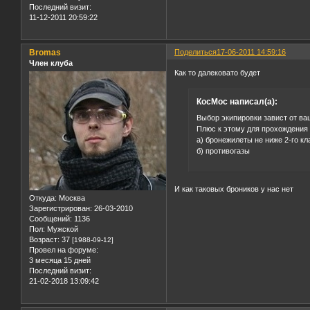
Последний визит:
11-12-2011 20:59:22
Bromas
Поделиться
17-06-2011 14:59:16
Член клуба
Как то далековато будет
КосМос написал(а):
Выбор экипировки завист от ва
Плюс к этому для прохождения 
а) бронежилеты не ниже 2-го к
б) противогазы
И как таковых броников у нас нет
Откуда:
Москва
Зарегистрирован
: 26-03-2010
Сообщений:
1136
Пол:
Мужской
Возраст:
37
[1988-09-12]
Провел на форуме:
3 месяца 15 дней
Последний визит:
21-02-2018 13:09:42