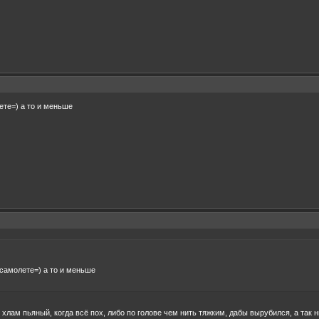
ете=) а то и меньше
 самолете=) а то и меньше
 в хлам пьяный, когда всё пох, либо по голове чем нить тяжким, дабы вырубился, а так ни