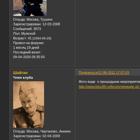
Откуда:
Москва, Тушино
Зарегистрирован
: 12-03-2008
Сообщений:
3073
Пол:
Мужской
Возраст:
41
[1984-09-28]
Провел на форуме:
1 месяц 19 дней
Последний визит:
09-04-2026 09:35:50
Шайтан
Поделиться
12-08-2011 17:07:03
Член клуба
Фото-виде о прошедшем мероприяти
http://www.fsko39.ru/forum/viewtopic.p
Откуда:
Москва, Чертаново, Аннино
Зарегистрирован
: 02-04-2009