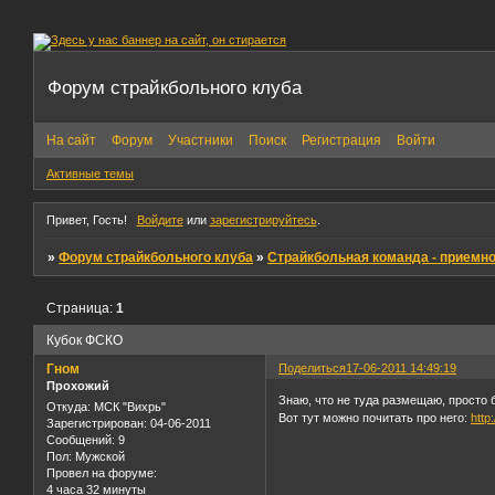
Форум страйкбольного клуба
На сайт
Форум
Участники
Поиск
Регистрация
Войти
Активные темы
Привет, Гость!
Войдите
или
зарегистрируйтесь
.
»
Форум страйкбольного клуба
»
Страйкбольная команда - приемн
Страница:
1
Кубок ФСКО
Гном
Поделиться
17-06-2011 14:49:19
Прохожий
Знаю, что не туда размещаю, просто
Откуда:
МСК "Вихрь"
Вот тут можно почитать про него:
http
Зарегистрирован
: 04-06-2011
Сообщений:
9
Пол:
Мужской
Провел на форуме:
4 часа 32 минуты