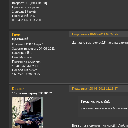
Возраст:
41
[1984-09-28]
Провел на форуме:
1 месяц 19 дней
Последний визит:
09-04-2026 09:35:50
Гном
Поделиться
18-06-2011 02:24:25
Прохожий
Да ладно вам всего 2.5 часа на самол
Откуда:
МСК "Вихрь"
Зарегистрирован
: 04-06-2011
Сообщений:
9
Пол:
Мужской
Провел на форуме:
4 часа 32 минуты
Последний визит:
11-12-2011 20:59:22
Reaper
Поделиться
20-06-2011 11:13:47
13 с ножа отряд "ТОПОР"
Гном написал(а):
Да ладно вам всего 2.5 часа на
Вот вот, я в самолет ни ногой!!! Либо