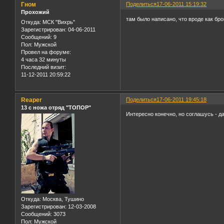
Гном
Поделиться
17-06-2011 15:19:32
Прохожий
там было написано, что вроде как бр
Откуда:
МСК "Вихрь"
Зарегистрирован
: 04-06-2011
Сообщений:
9
Пол:
Мужской
Провел на форуме:
4 часа 32 минуты
Последний визит:
11-12-2011 20:59:22
Reaper
Поделиться
17-06-2011 19:45:18
13 с ножа отряд "ТОПОР"
Интересно конечно, но соглашусь - дале
Откуда:
Москва, Тушино
Зарегистрирован
: 12-03-2008
Сообщений:
3073
Пол:
Мужской