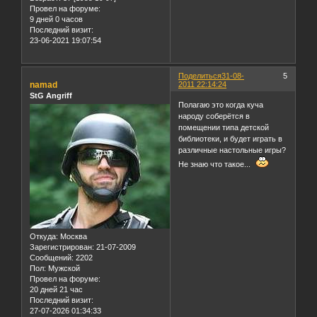
Провел на форуме:
9 дней 0 часов
Последний визит:
23-06-2021 19:07:54
Поделиться
31-08-
5
namad
2011 22:14:24
StG Angriff
Полагаю это когда куча
народу соберётся в
помещении типа детской
библиотеки, и будет играть в
различные настольные игры?
Не знаю что такое...
Откуда:
Москва
Зарегистрирован
: 21-07-2009
Сообщений:
2202
Пол:
Мужской
Провел на форуме:
20 дней 21 час
Последний визит:
27-07-2026 01:34:33