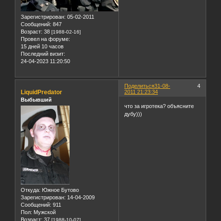
Зарегистрирован
: 05-02-2011
Сообщений:
847
Возраст:
38
[1988-02-16]
Провел на форуме:
15 дней 10 часов
Последний визит:
24-04-2023 11:20:50
Поделиться
31-08-
4
LiquidPredator
2011 21:23:34
Выбывший
что за игротека? объясните
дубу)))
Откуда:
Южное Бутово
Зарегистрирован
: 14-04-2009
Сообщений:
911
Пол:
Мужской
Возраст:
37
[1988-10-07]