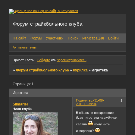
Форум страйкбольного клуба
На сайт
Форум
Участники
Поиск
Регистрация
Войти
Активные темы
Привет, Гость!
Войдите
или
зарегистрируйтесь
.
»
Форум страйкбольного клуба
»
Курилка
»
Игротека
Страница:
1
Игротека
Поделиться
31-08-
1
Silmariel
2011 13:39:04
Член клуба
В общем, в воскресение
будет игротека на лубянке,
халява
кому нить
интересно?