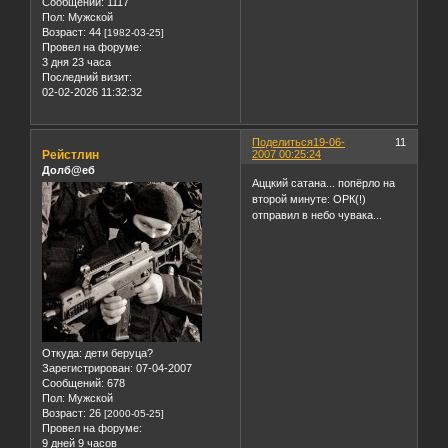
Сообщений:
1117
Пол:
Мужской
Возраст:
44
[1982-03-25]
Провел на форуме:
3 дня 23 часа
Последний визит:
02-02-2026 11:32:32
Поделиться
19-06-
11
Рейстлин
2007 00:25:24
Долб@еб
Аццкий сатана... попёрло на
второй минуте: ОРК(!)
отправил в небо чувака...
Откуда:
дети беруца?
Зарегистрирован
: 07-04-2007
Сообщений:
678
Пол:
Мужской
Возраст:
26
[2000-05-25]
Провел на форуме:
9 дней 9 часов