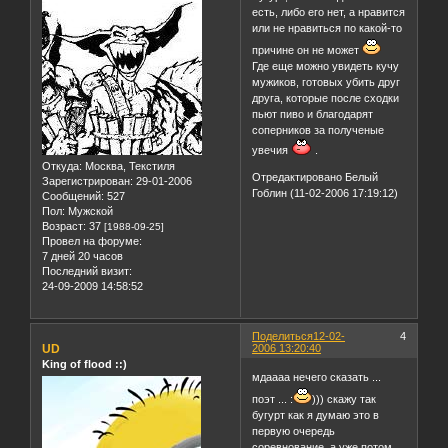
есть, либо его нет, а нравится
или не нравиться по какой-то
причине он не может
Где еще можно увидеть кучу
мужиков, готовых убить друг
друга, которые после сходки
пьют пиво и благодарят
соперников за полученые
увечия
.
Откуда:
Москва, Текстиля
Отредактировано Белый
Зарегистрирован
: 29-01-2006
Гоблин (11-02-2006 17:19:12)
Сообщений:
527
Пол:
Мужской
Возраст:
37
[1988-09-25]
Провел на форуме:
7 дней 20 часов
Последний визит:
24-09-2009 14:58:52
Поделиться
12-02-
4
UD
2006 13:20:40
King of flood ::)
мдаааа нечего сказать ...
поэт ... :
))) скажу так
бугурт как я думаю это в
первую очередь
соревнование ,а уже потом