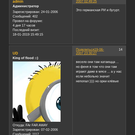
admin
2007 02:49:25
Администратор
Это германская РИ и бугурт.
Зарегистрирован
: 24-01-2006
Сообщений:
402
Провел на форуме:
4 дня 17 часов
Последний визит:
18-01-2019 15:49:15
Поделиться
19-06-
14
UD
2007 23:30:27
King of flood ::)
весело они там катаюцца ...
но феня в том что они там
играют даже в мясе ... а у нас
если небольно значит
непопал )))) но орки клёвые
Откуда:
FAr FAR AWAY
Зарегистрирован
: 07-02-2006
Сообщений:
1117