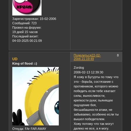
Зарегистрирован
: 15-02-2006
Сообщений:
723
Провел на форуме:
19 дней 15 часов
Последний визит:
04-03-2025 00:21:09
Поделиться
22-02-
8
UD
2006 21:19:49
King of flood ::)
Zordog
2006-02-13 12:39:30
Я хожу в Бугурты по тому что
это - борьба, состязание с
противником, которого можно
победить если тебе хватает
силы, выносливости,
крепкости руки; пьянящее
ощущение боя,
бесшабашности атаки, не
забываемо, особенно если ты
вышел победителем.
Хожу потому что так могут
далеко не все, а я могу.
Откуда:
FAr FAR AWAY