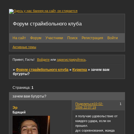
Форум страйкбольного клуба
На сайт
Форум
Участники
Поиск
Регистрация
Войти
Активные темы
Привет, Гость!
Войдите
или
зарегистрируйтесь
.
»
Форум страйкбольного клуба
»
Курилка
»
зачем вам
бугурты?
Страница:
1
зачем вам бугурты?
Поделиться
10-02-
1
Эр
2006 22:07:19
Бдящий
я получаю удовольствие от
каждого удара, если он
прошел.
дух соревнования, жажда