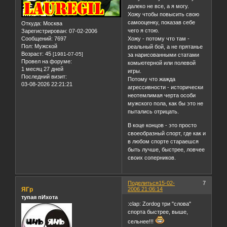
далеко не все, а я могу.
Хожу чтобы повысить свою
самооценку, показав себе
Откуда:
Москва
чего я стою.
Зарегистрирован
: 07-02-2006
Сообщений:
7697
Хожу - потому что там -
Пол:
Мужской
реальный бой, а не прятанье
Возраст:
45
[1981-07-05]
за нарисованными статами
Провел на форуме:
комьютерной или полевой
1 месяц 27 дней
игры.
Последний визит:
Потому что жажда
03-08-2026 22:21:21
агрессивности - исторически
неотемлимая черта особи
мужского пола, как бы это не
пытались отрицать.
В коце концов - это просто
своеобразный спорт, где как и
в любом спорте стараешся
быть лучше, быстрее, ловчее
своих соперников.
Поделиться
15-02-
7
ЯГр
2006 21:06:14
тупая пИхота
:clap: Zordog три "слова"
спорта быстрее, выше,
сельнее!!!