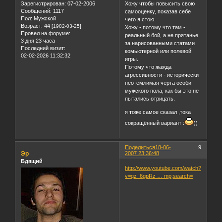
Хожу чтобы повысить свою
Зарегистрирован
: 07-02-2006
Сообщений:
1117
самооценку, показав себе
Пол:
Мужской
чего я стою.
Возраст:
44
[1982-03-25]
Хожу - потому что там -
Провел на форуме:
реальный бой, а не прятанье
3 дня 23 часа
за нарисованными статами
Последний визит:
комьютерной или полевой
02-02-2026 11:32:32
игры.
Потому что жажда
агрессивности - исторически
неотемлимая черта особи
мужского пола, как бы это не
пытались отрицать.
я тоже самое сказал ,тока
сокращённый вариант :
))
Поделиться
18-06-
9
Эр
2007 23:36:48
Бдящий
http://www.youtube.com/watch?
v=qz_6gpRz … mp;search=