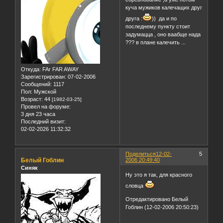
куча мужиков калечащих друг
друга :
)) да и по
последнему пункту стоит
задумацца , оно ваабще нада
??? в плане калечить ...
Откуда:
FAr FAR AWAY
Зарегистрирован
: 07-02-2006
Сообщений:
1117
Пол:
Мужской
Возраст:
44
[1982-03-25]
Провел на форуме:
3 дня 23 часа
Последний визит:
02-02-2026 11:32:32
Поделиться
12-02-
5
Белый Гоблин
2006 20:49:40
Синяк
Ну это я так, для красного
словца
Отредактировано Белый
Гоблин (12-02-2006 20:50:23)