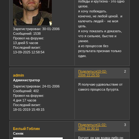
победы и крутизна - это одно
целое.
я хочу побеждать.
конечно, не любой ценой. и
калечить людей - не моя
цель.
Зарегистрирован
: 30-01-2006
я хочу показать и доказать,
Сообщений:
1538
что я сильнее, быстее и
Провел на форуме:
умнее.
13 дней 5 часов
а из процессов без
Последний визит:
результата признаю только
13-09-2025 12:58:54
один.
Поделиться
10-02-
2
admin
2006 22:25:55
Администратор
Я получаю удовольствие от
Зарегистрирован
: 24-01-2006
самого процесса бугурта.
Сообщений:
402
Провел на форуме:
4 дня 17 часов
Последний визит:
18-01-2019 15:49:15
Поделиться
11-02-
3
Белый Гоблин
2006 11:30:11
Синяк
Бугурт, он как водка-либо он