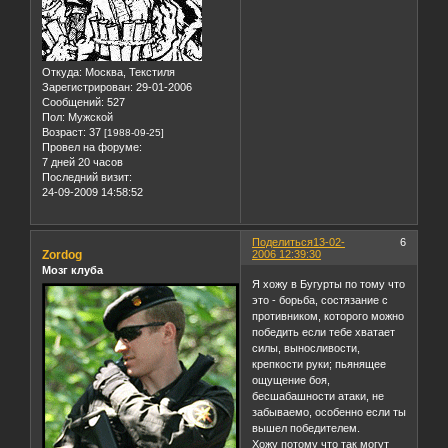
Откуда:
Москва, Текстиля
Зарегистрирован
: 29-01-2006
Сообщений:
527
Пол:
Мужской
Возраст:
37
[1988-09-25]
Провел на форуме:
7 дней 20 часов
Последний визит:
24-09-2009 14:58:52
Поделиться
13-02-
6
Zordog
2006 12:39:30
Мозг клуба
Я хожу в Бугурты по тому что
это - борьба, состязание с
противником, которого можно
победить если тебе хватает
силы, выносливости,
крепкости руки; пьянящее
ощущение боя,
бесшабашности атаки, не
забываемо, особенно если ты
вышел победителем.
Хожу потому что так могут