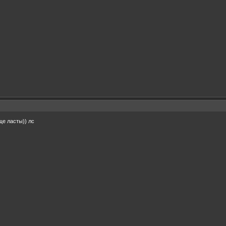
ще ласты)) лс