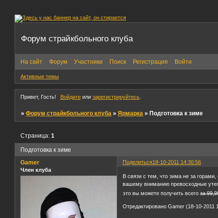
Форум страйкбольного клуба
На сайт
Форум
Участники
Поиск
Регистрация
Войти
Активные темы
Привет, Гость!
Войдите
или
зарегистрируйтесь
.
»
Форум страйкбольного клуба
»
Ярмарка
»
Подготовка к зиме
Страница:
1
Подготовка к зиме
Gamer
Поделиться
18-10-2011 14:30:56
Член клуба
В связи с тем, что зима не за горами
вашему вниманию превосходные утепл
это вы можете получить всего
за 99,9
Отредактировано Gamer (18-10-2011 1