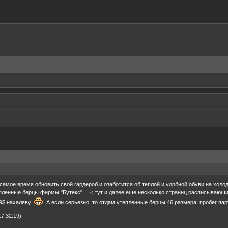
, самое время обновить свой гардероб и озаботится об теплой и удобной обуви на хол
енные берцы фирмы "Бутекс" ... < тут и далее еще несколько страниц расписывающих
9$
нахаляву.
А если серьезно, то отдам утепленные берцы 46 размера, пробег пар
7:32:19)