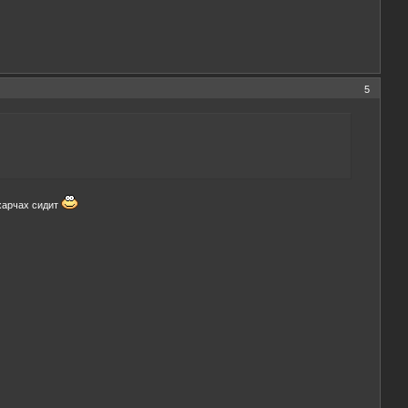
5
 харчах сидит