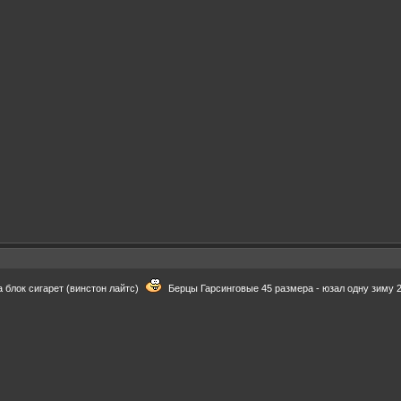
а блок сигарет (винстон лайтс)
Берцы Гарсинговые 45 размера - юзал одну зиму 2-