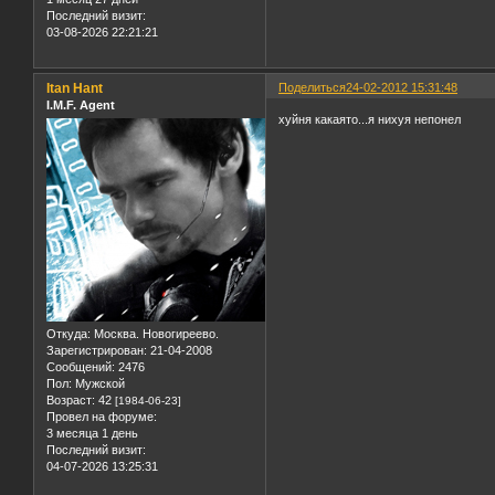
Последний визит:
03-08-2026 22:21:21
Itan Hant
Поделиться
24-02-2012 15:31:48
I.M.F. Agent
хуйня какаято...я нихуя непонел
Откуда:
Москва. Новогиреево.
Зарегистрирован
: 21-04-2008
Сообщений:
2476
Пол:
Мужской
Возраст:
42
[1984-06-23]
Провел на форуме:
3 месяца 1 день
Последний визит:
04-07-2026 13:25:31