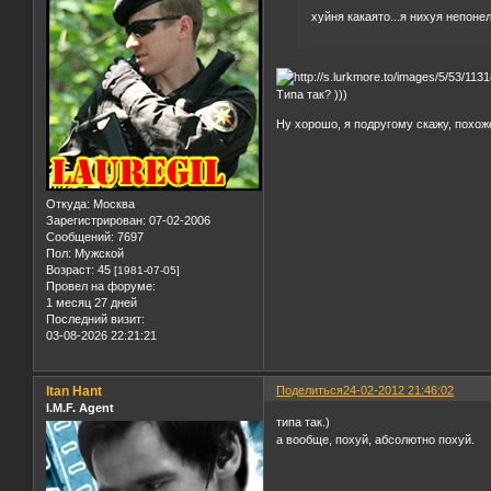
хуйня какаято...я нихуя непоне
Типа так? )))
Ну хорошо, я подругому скажу, похож
Откуда:
Москва
Зарегистрирован
: 07-02-2006
Сообщений:
7697
Пол:
Мужской
Возраст:
45
[1981-07-05]
Провел на форуме:
1 месяц 27 дней
Последний визит:
03-08-2026 22:21:21
Itan Hant
Поделиться
24-02-2012 21:46:02
I.M.F. Agent
типа так.)
а вообще, похуй, абсолютно похуй.