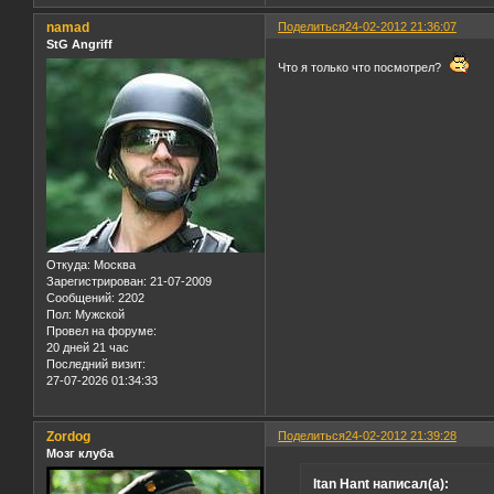
namad
Поделиться
24-02-2012 21:36:07
StG Angriff
Что я только что посмотрел?
Откуда:
Москва
Зарегистрирован
: 21-07-2009
Сообщений:
2202
Пол:
Мужской
Провел на форуме:
20 дней 21 час
Последний визит:
27-07-2026 01:34:33
Zordog
Поделиться
24-02-2012 21:39:28
Мозг клуба
Itan Hant написал(а):