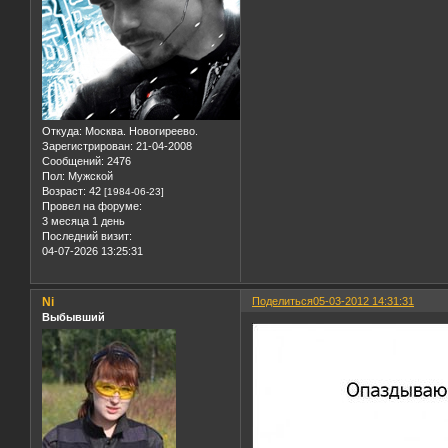
Откуда:
Москва. Новогиреево.
Зарегистрирован
: 21-04-2008
Сообщений:
2476
Пол:
Мужской
Возраст:
42
[1984-06-23]
Провел на форуме:
3 месяца 1 день
Последний визит:
04-07-2026 13:25:31
Ni
Поделиться
05-03-2012 14:31:31
Выбывший