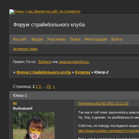
Форум страйкбольного клуба
На сайт
Форум
Участники
Поиск
Регистрация
Войти
Активные темы
Привет, Гость!
Войдите
или
зарегистрируйтесь
.
»
Форум страйкбольного клуба
»
Курилка
»
Юмор-2
Страница:
1
2
3
…
25
»
Юмор-2
Ni
Поделиться
22-02-2012 23:12:20
Выбывший
Так как в той теме закончилось макс
Ну, Зор, я думаю, ты разберешься как
Собстна, по поводу последнего видео 
http://www.youtube.com/watch?v=2sk9