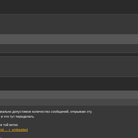
имально допустимое количество сообщений, открываю эту.
 и что тут переделать.
в той ветке
prid … r_embedded