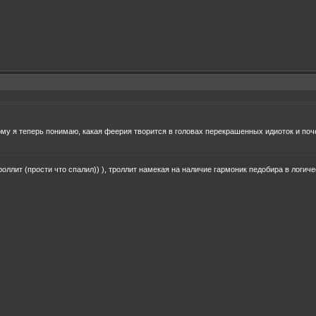
ому я теперь понимаю, какая феерия творится в головах перекрашенных идиоток и по
троллит (прости что спалил)) ), троллит намекая на наличие гармоник педобира в логич