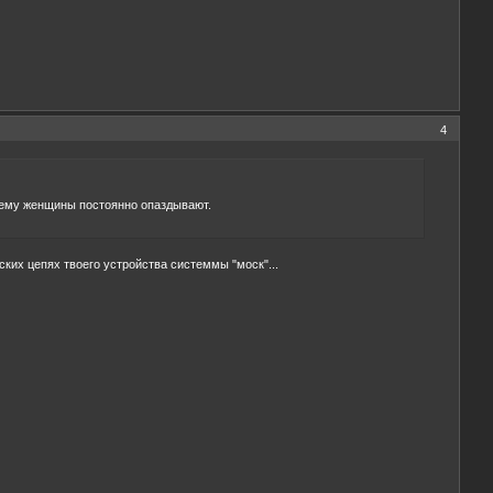
4
чему женщины постоянно опаздывают.
еских цепях твоего устройства системмы "моск"...