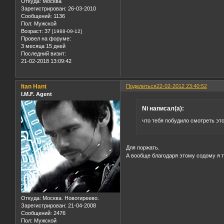
Откуда:
Москва
Зарегистрирован
: 26-03-2010
Сообщений:
1136
Пол:
Мужской
Возраст:
37
[1988-09-12]
Провел на форуме:
3 месяца 15 дней
Последний визит:
21-02-2018 13:09:42
Itan Hant
Поделиться
22-02-2012 23:40:52
I.M.F. Agent
Ni написал(а):
что тебя побудило смотреть эт
Для поржать.
А вообще благодаря этому содому я 
Откуда:
Москва. Новогиреево.
Зарегистрирован
: 21-04-2008
Сообщений:
2476
Пол:
Мужской