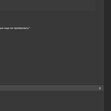
вые еще не проявились".
8