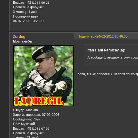
Возраст:
42
[1984-06-23]
Провел на форуме:
3 месяца 1 день
Последний визит:
04-07-2026 13:25:31
Zordog
Поделиться
24-02-2012 13:46:35
Мозг клуба
Itan Hant написал(а):
А вообще благодаря этому сод
вова, ты же повелся ) Ни тебя тонко 
Откуда:
Москва
Зарегистрирован
: 07-02-2006
Сообщений:
7697
Пол:
Мужской
Возраст:
45
[1981-07-05]
Провел на форуме:
1 месяц 27 дней