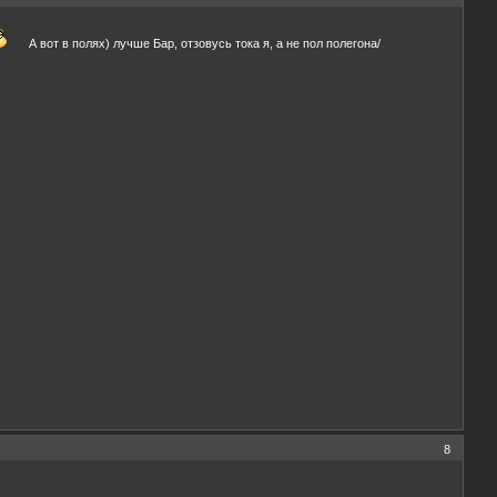
А вот в полях) лучше Бар, отзовусь тока я, а не пол полегона/
8