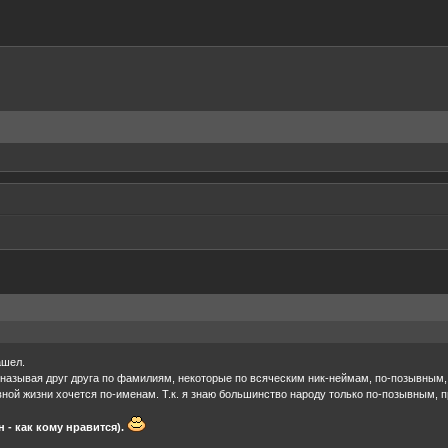
ашел.
называя друг друга по фамилиям, некоторые по всяческим ник-неймам, по-позывным,
вной жизни хочется по-именам. Т.к. я знаю большинство народу только по-позывным, п
 - как кому нравится).