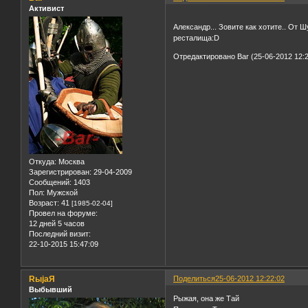
Активист
Александр... Зовите как хотите.. От
ресталища:D
Отредактировано Bar (25-06-2012 12:2
Откуда:
Москва
Зарегистрирован
: 29-04-2009
Сообщений:
1403
Пол:
Мужской
Возраст:
41
[1985-02-04]
Провел на форуме:
12 дней 5 часов
Последний визит:
22-10-2015 15:47:09
RыjaЯ
Поделиться
25-06-2012 12:22:02
Выбывший
Рыжая, она же Тай