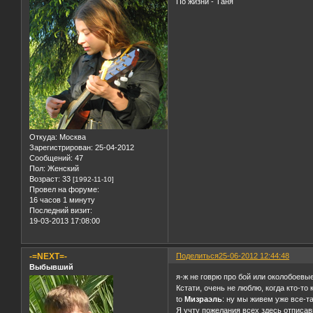
По жизни - Таня
Откуда:
Москва
Зарегистрирован
: 25-04-2012
Сообщений:
47
Пол:
Женский
Возраст:
33
[1992-11-10]
Провел на форуме:
16 часов 1 минуту
Последний визит:
19-03-2013 17:08:00
-=NEXT=-
Поделиться
25-06-2012 12:44:48
Выбывший
я-ж не говрю про бой или околобоевые
Кстати, очень не люблю, когда кто-то
to
Мизраэль
: ну мы живем уже все-та
Я учту пожелания всех здесь отписавш