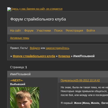
Форум страйкбольного клуба
На сайт
Форум
Участники
Поиск
Регистрация
Войти
Активные темы
Привет, Гость!
Войдите
или
зарегистрируйтесь
.
»
Форум страйкбольного клуба
»
Курилка
»
Имя/Позывной
Страница:
1
Имя/Позывной
-=NEXT=-
Поделиться
25-06-2012 10:14:42
Выбывший
Не знаю, была-ли такая тема, но не н
Некоторые люди привыкли общаться, 
после боя, или между или в посведне
Я первый:
Женя (Жека, Женёк, Евген