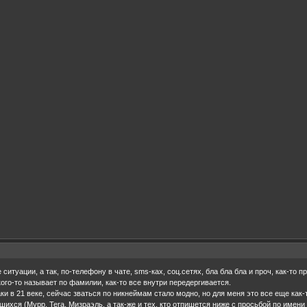
 ситуации, а так, по-телефону в чате, sms-ках, соц.сетях, бла бла бла и проч, как-то 
 кого-то называет по фамилии, как-то все внутри передергивается.
ки в 21 веке, сейчас зваться по никнеймам стало модно, но для меня это все еще как-т
ихся (Мурр, Tera, Мизраэль, а так-же и тех, кто отпишется ниже с просьбой по имени