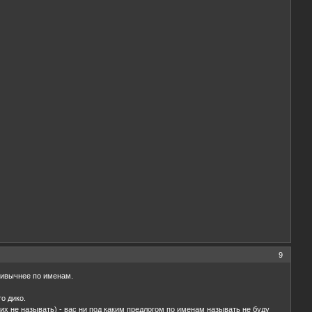
9
привычнее по именам.
о дико.
 их не называть) - вас ни под каким предлогом по именам называть не буду