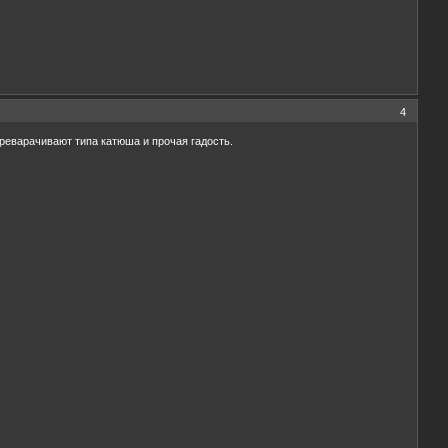
4
ереварачивают типа катюша и прочая гадость.