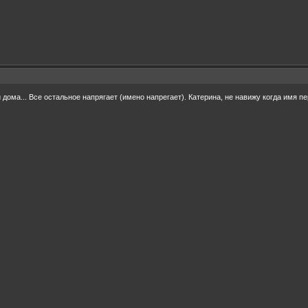
 дома... Все остальное напрягает (имено напрегает). Катерина, не навижу когда имя п