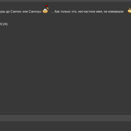
 Шуры до Санчес или Санчоус
... Как только это, несчастное имя, не коверкали
0:24)