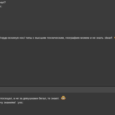
знал?
т:
 /гордо вскинув нос/ типы с высшим техническим, географию можем и не знать :dwarf:
 посещал, а не за девушками бегал, те знают.
ечу знаниям! :yes: