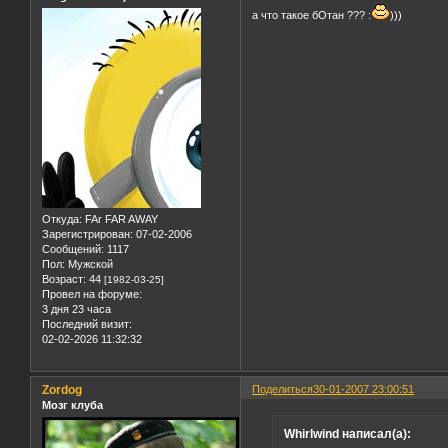
а что такое бОтан ??? :
)))
Откуда:
FAr FAR AWAY
Зарегистрирован
: 07-02-2006
Сообщений:
1117
Пол:
Мужской
Возраст:
44
[1982-03-25]
Провел на форуме:
3 дня 23 часа
Последний визит:
02-02-2026 11:32:32
Zordog
Поделиться
30-01-2007 23:00:51
Мозг клуба
Whirlwind написал(а):