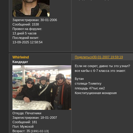
Зарегистрирован
: 30-01-2006
Сообщений:
1538
Провел на форуме:
13 дней 5 часов
Последний визит:
13-09-2025 12:58:54
Whirlwind
Поделиться
30-01-2007 19:59:19
Кандидат
Если не секрет, давно ты это узнал?
все кагбы с 6-7 класса это знают:
Бутан
столица-Тхимпху
площадь 47тыс.км2
Конституционная монархия
Откуда:
Печатники
Зарегистрирован
: 18-01-2007
Сообщений:
181
Пол:
Мужской
Возраст:
35
[1991-02-13]