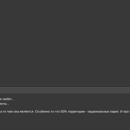
е любят...
еты...
 а то чем она является. Особенно то что 50% территории - национальные парки. И про