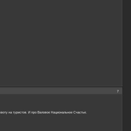
7
 квоту на туристов. И про Валовое Национальное Счастье.