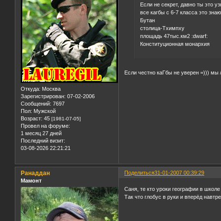
Если не секрет, давно ты это у
все кагбы с 6-7 класса это знаю
Бутан
столица-Тхимпху
площадь 47тыс.км2 :dwarf:
Конституционная монархия
Если честно каГбы не уверен =))) мы
Откуда:
Москва
Зарегистрирован
: 07-02-2006
Сообщений:
7697
Пол:
Мужской
Возраст:
45
[1981-07-05]
Провел на форуме:
1 месяц 27 дней
Последний визит:
03-08-2026 22:21:21
Ранаддан
Поделиться
31-01-2007 00:39:29
Мамонт
Саня, те кто уроки географии в школе
Так что глобус в руки и вперёд навтр