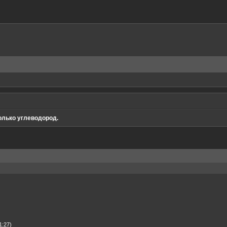
олько углеводород.
1:27)