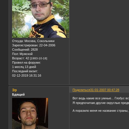
Откуда:
Москва, Сокольники
Зарегистрирован
: 22-04-2006
Сообщений:
2828
Пол:
Мужской
Возраст:
42
[1983-10-18]
Провел на форуме:
1 месяц 13 дней
Последний визит:
02-12-2019 16:31:16
Эр
Поделиться
31-01-2007 00:47:28
Бдящий
Вот ведь какие все умные... Глобус вс
Я предпочитаю другие округлые предм
А поразило меня не название страны,