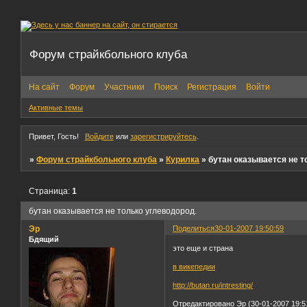
Форум страйкбольного клуба
На сайт
Форум
Участники
Поиск
Регистрация
Войти
Активные темы
Привет, Гость!
Войдите
или
зарегистрируйтесь
.
»
Форум страйкбольного клуба
»
Курилка
»
бутан оказывается не т
Страница:
1
бутан оказывается не только углеводород.
Эр
Поделиться
30-01-2007 19:50:59
Бдящий
это еще и страна
в викепедии
http://butan.ru/intresting/
Отредактировано Эр (30-01-2007 19:5