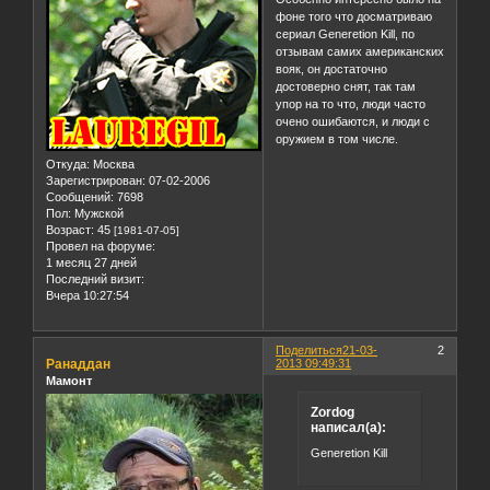
фоне того что досматриваю
сериал Generetion Kill, по
отзывам самих американских
вояк, он достаточно
достоверно снят, так там
упор на то что, люди часто
очено ошибаются, и люди с
оружием в том числе.
Откуда:
Москва
Зарегистрирован
: 07-02-2006
Сообщений:
7698
Пол:
Мужской
Возраст:
45
[1981-07-05]
Провел на форуме:
1 месяц 27 дней
Последний визит:
Вчера 10:27:54
Поделиться
21-03-
2
Ранаддан
2013 09:49:31
Мамонт
Zordog
написал(а):
Generetion Kill