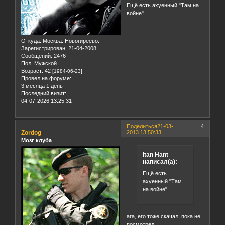
Ещё есть ахуенный "Там на
войне"
Откуда:
Москва. Новогиреево.
Зарегистрирован
: 21-04-2008
Сообщений:
2476
Пол:
Мужской
Возраст:
42
[1984-06-23]
Провел на форуме:
3 месяца 1 день
Последний визит:
04-07-2026 13:25:31
Поделиться
21-03-
4
Zordog
2013 13:50:33
Мозг клуба
Itan Hant
написал(а):
Ещё есть
ахуенный "Там
на войне"
ага, его тоже скачал, пока не
посмотрел.