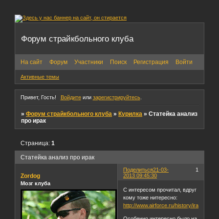
Форум страйкбольного клуба
На сайт
Форум
Участники
Поиск
Регистрация
Войти
Активные темы
Привет, Гость!
Войдите
или
зарегистрируйтесь
.
»
Форум страйкбольного клуба
»
Курилка
»
Статейка анализ
про ирак
Страница:
1
Статейка анализ про ирак
Поделиться
21-03-
1
Zordog
2013 09:45:30
Мозг клуба
С интересом прочитал, вдруг
кому тоже нитересно:
http://www.airforce.ru/history/iraq/
Особенно интересно было на