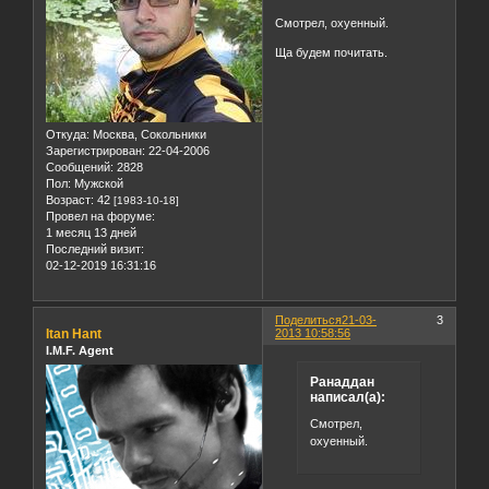
Смотрел, охуенный.
Ща будем почитать.
Откуда:
Москва, Сокольники
Зарегистрирован
: 22-04-2006
Сообщений:
2828
Пол:
Мужской
Возраст:
42
[1983-10-18]
Провел на форуме:
1 месяц 13 дней
Последний визит:
02-12-2019 16:31:16
Поделиться
21-03-
3
Itan Hant
2013 10:58:56
I.M.F. Agent
Ранаддан
написал(а):
Смотрел,
охуенный.