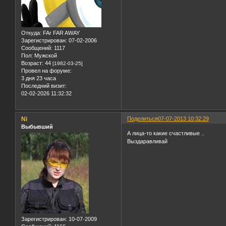
Откуда:
FAr FAR AWAY
Зарегистрирован
: 07-02-2006
Сообщений:
1117
Пол:
Мужской
Возраст:
44
[1982-03-25]
Провел на форуме:
3 дня 23 часа
Последний визит:
02-02-2026 11:32:32
Ni
Поделиться
07-07-2013 10:32:29
Выбывший
А лица-то какие счастливые ..
Выздаравливай
Зарегистрирован
: 10-07-2009