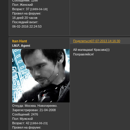
Сообщений:
1166
Пол:
Женский
Возраст:
37
[1989-04-18]
Провел на форуме:
16 дней 20 часов
Последний визит:
06-02-2016 22:24:53
Itan Hant
Поделиться
07-07-2013 14:16:30
I.M.F. Agent
Ай малацааа! Красава)))
Поправляйся!
Откуда:
Москва. Новогиреево.
Зарегистрирован
: 21-04-2008
Сообщений:
2476
Пол:
Мужской
Возраст:
42
[1984-06-23]
Провел на форуме: