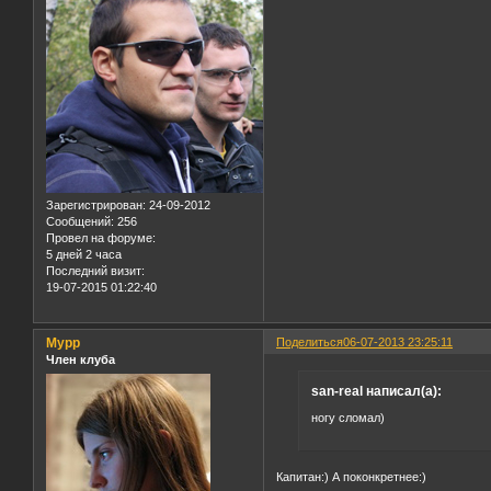
Зарегистрирован
: 24-09-2012
Сообщений:
256
Провел на форуме:
5 дней 2 часа
Последний визит:
19-07-2015 01:22:40
Мурр
Поделиться
06-07-2013 23:25:11
Член клуба
san-real написал(а):
ногу сломал)
Капитан:) А поконкретнее:)