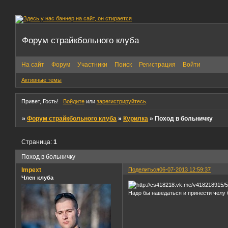
Форум страйкбольного клуба
На сайт
Форум
Участники
Поиск
Регистрация
Войти
Активные темы
Привет, Гость!
Войдите
или
зарегистрируйтесь
.
»
Форум страйкбольного клуба
»
Курилка
»
Поход в больничку
Страница:
1
Поход в больничку
Impext
Поделиться
06-07-2013 12:59:37
Член клуба
Надо бы наведаться и принести челу 