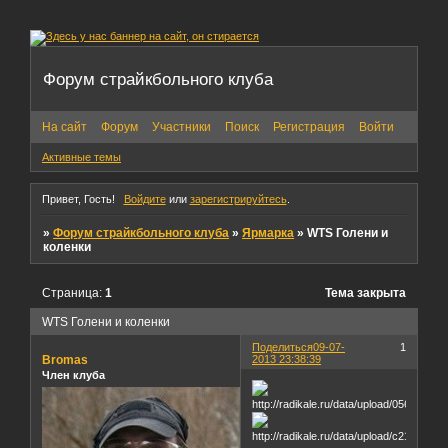
Форум страйкбольного клуба
На сайт
Форум
Участники
Поиск
Регистрация
Войти
Активные темы
Привет, Гость!
Войдите
или
зарегистрируйтесь
.
»
Форум страйкбольного клуба
»
Ярмарка
»
WTS Голени и
коленки
Страница:
1
Тема закрыта
WTS Голени и коленки
Поделиться
09-07-
1
Bromas
2013 23:38:39
Член клуба