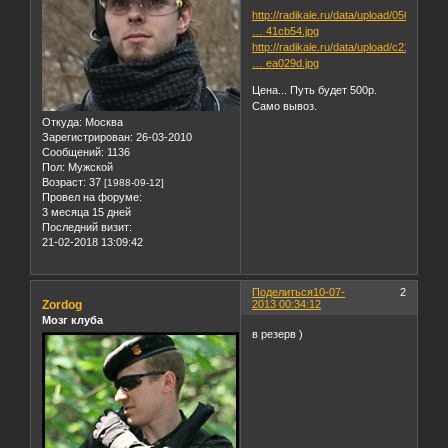
http://radikale.ru/data/upload/05615/4f
… 41cb54.jpg
http://radikale.ru/data/upload/c2184/69
… ea029d.jpg
Цена... Путь будет 500р.
Само вывоз.
Откуда:
Москва
Зарегистрирован
: 26-03-2010
Сообщений:
1136
Пол:
Мужской
Возраст:
37
[1988-09-12]
Провел на форуме:
3 месяца 15 дней
Последний визит:
21-02-2018 13:09:42
Поделиться
10-07-
2
Zordog
2013 00:34:12
Мозг клуба
в резерв )