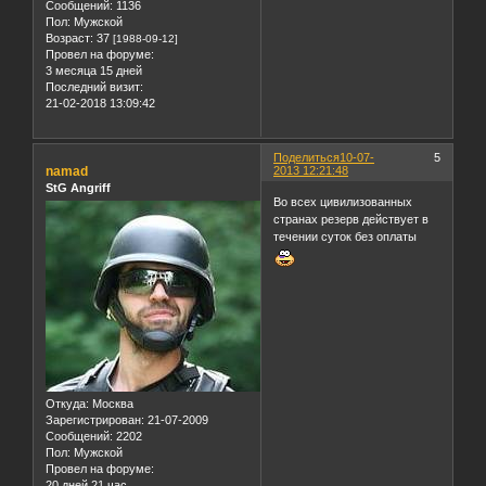
Сообщений:
1136
Пол:
Мужской
Возраст:
37
[1988-09-12]
Провел на форуме:
3 месяца 15 дней
Последний визит:
21-02-2018 13:09:42
Поделиться
10-07-
5
namad
2013 12:21:48
StG Angriff
Во всех цивилизованных
странах резерв действует в
течении суток без оплаты
Откуда:
Москва
Зарегистрирован
: 21-07-2009
Сообщений:
2202
Пол:
Мужской
Провел на форуме:
20 дней 21 час