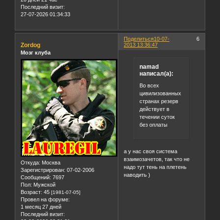
Последний визит:
27-07-2026 01:34:33
Поделиться
10-07-
6
Zordog
2013 13:36:47
Мозг клуба
namad
написал(а):
Во всех
цивилизованных
странах резерв
действует в
течении суток
без оплаты
а у нас своя система
взаимозачетов, так что не
Откуда:
Москва
надо тут тень на плетень
Зарегистрирован
: 07-02-2006
наводить )
Сообщений:
7697
Пол:
Мужской
Возраст:
45
[1981-07-05]
Провел на форуме:
1 месяц 27 дней
Последний визит: