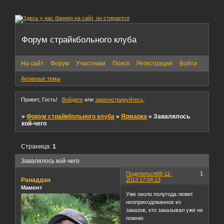
Форум страйкбольного клуба
На сайт
Форум
Участники
Поиск
Регистрация
Войти
Активные темы
Привет, Гость!
Войдите
или
зарегистрируйтесь
.
»
Форум страйкбольного клуба
»
Ярмарка
»
Завалялось
кой-чего
Страница:
1
Завалялось кой-чего
Поделиться
08-11-
1
Ранаддан
2013 17:04:13
Мамонт
Уже около полугода лежит
неоприходованное из
заказов, кто заказывал уже не
помню: