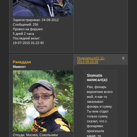
Зарегистрирован
: 24-09-2012
Сообщений:
256
Провел на форуме:
5 дней 2 часа
Последний визит:
19-07-2015 01:22:40
Поделиться
11-11-
5
Ранаддан
2013 09:19:28
Мамонт
Stomatis
написал(а):
Ран, фонарь
вероятнее всего
мой, я как-то
заказывал
фонарь и сумку.
Ты мне отдал
только сумку,
сказал, что с
фонарями
произошла
Откуда:
Москва, Сокольники
какая- то