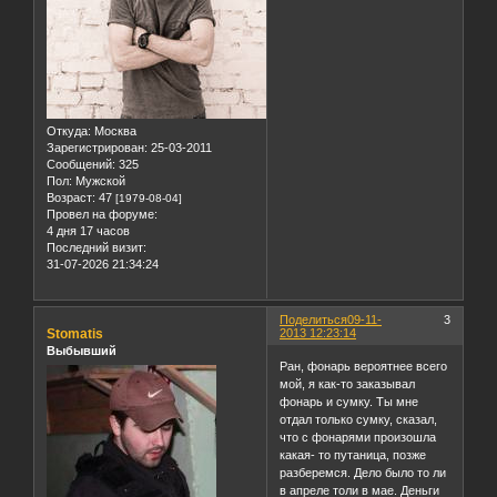
Откуда:
Москва
Зарегистрирован
: 25-03-2011
Сообщений:
325
Пол:
Мужской
Возраст:
47
[1979-08-04]
Провел на форуме:
4 дня 17 часов
Последний визит:
31-07-2026 21:34:24
Поделиться
09-11-
3
Stomatis
2013 12:23:14
Выбывший
Ран, фонарь вероятнее всего
мой, я как-то заказывал
фонарь и сумку. Ты мне
отдал только сумку, сказал,
что с фонарями произошла
какая- то путаница, позже
разберемся. Дело было то ли
в апреле толи в мае. Деньги