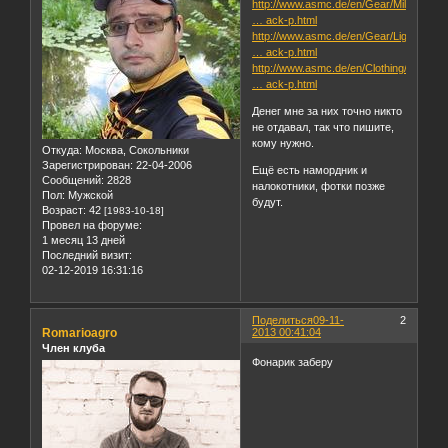
http://www.asmc.de/en/Gear/Military/Ta
… ack-p.html
http://www.asmc.de/en/Gear/Lights/Flas
… ack-p.html
http://www.asmc.de/en/Clothing/Headwe
… ack-p.html
Денег мне за них точно никто
не отдавал, так что пишите,
кому нужно.
Откуда:
Москва, Сокольники
Зарегистрирован
: 22-04-2006
Ещё есть намордник и
Сообщений:
2828
налокотники, фотки позже
Пол:
Мужской
будут.
Возраст:
42
[1983-10-18]
Провел на форуме:
1 месяц 13 дней
Последний визит:
02-12-2019 16:31:16
Поделиться
09-11-
2
Romarioagro
2013 00:41:04
Член клуба
Фонарик заберу