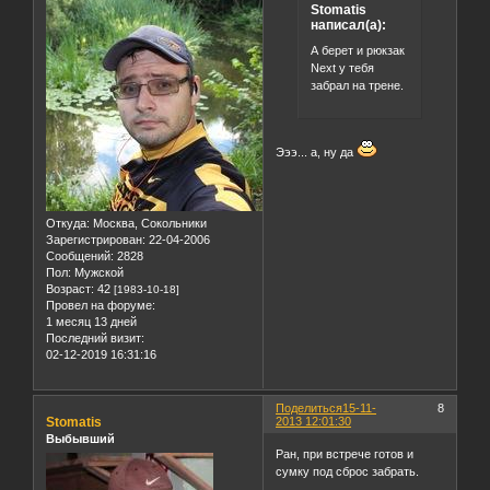
Stomatis
написал(а):
А берет и рюкзак
Next у тебя
забрал на трене.
Эээ... а, ну да
Откуда:
Москва, Сокольники
Зарегистрирован
: 22-04-2006
Сообщений:
2828
Пол:
Мужской
Возраст:
42
[1983-10-18]
Провел на форуме:
1 месяц 13 дней
Последний визит:
02-12-2019 16:31:16
Поделиться
15-11-
8
Stomatis
2013 12:01:30
Выбывший
Ран, при встрече готов и
сумку под сброс забрать.