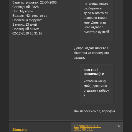
Зарегистрирован
: 22-04-2006
путаница, позже
Сообщений:
2828
разберемся.
Пол:
Мужской
Дело было то ли
Возраст:
42
[1983-10-18]
в апреле толи в
Провел на форуме:
мае. Деньги за
1 месяц 13 дней
него отдавал
Последний визит:
вместе с сумкой.
02-12-2019 16:31:16
Добро, отдам вместе с
беретом из последнего
заказа.
san-real
написал(а):
чехол на каску
мой ) деньги не
отдавал ) заберу
)
Как пересечёмся, передам.
Поделиться
11-11-
6
Stomatis
2013 09:53:14