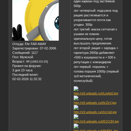
один карман под застёжкой.
500р
лот четвертый: подсумок под
рацию растягивается и
укорачивается почти как
угодно. 300р
лот третий: маска сетчатая с
ушами не помню
оригинальную цену, готов
выслушать предложения.
Откуда:
FAr FAR AWAY
лот второй: рация + зарядка +
Зарегистрирован
: 07-02-2006
Сообщений:
1117
гарнитура 2600р добавляет
Пол:
Мужской
+500 к кошерности и + 500 к
Возраст:
44
[1982-03-25]
репутации с командиром
Провел на форуме:
лот первый: поршень +
3 дня 23 часа
голова поршня 1000р (первый
Последний визит:
зуб металический,
02-02-2026 11:32:32
полнозубый)