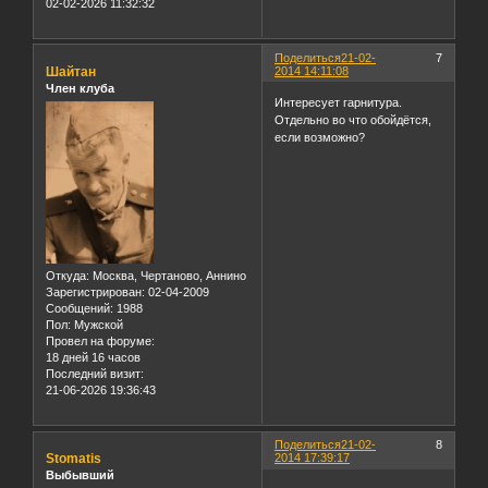
02-02-2026 11:32:32
Поделиться
21-02-
7
Шайтан
2014 14:11:08
Член клуба
Интересует гарнитура.
Отдельно во что обойдётся,
если возможно?
Откуда:
Москва, Чертаново, Аннино
Зарегистрирован
: 02-04-2009
Сообщений:
1988
Пол:
Мужской
Провел на форуме:
18 дней 16 часов
Последний визит:
21-06-2026 19:36:43
Поделиться
21-02-
8
Stomatis
2014 17:39:17
Выбывший