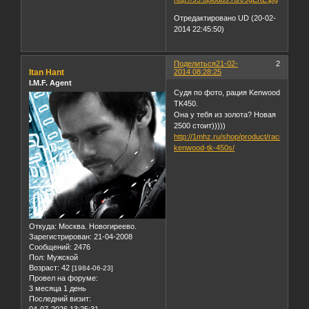
Отредактировано UD (20-02-
2014 22:45:50)
Поделиться
21-02-
2
Itan Hant
2014 08:28:25
I.M.F. Agent
Судя по фото, рация Kenwood
TK450.
Она у тебя из золота? Новая
2500 стоит)))))
http://1mhz.ru/shop/product/racija-
kenwood-tk-450s/
Откуда:
Москва. Новогиреево.
Зарегистрирован
: 21-04-2008
Сообщений:
2476
Пол:
Мужской
Возраст:
42
[1984-06-23]
Провел на форуме:
3 месяца 1 день
Последний визит:
04-07-2026 13:25:31