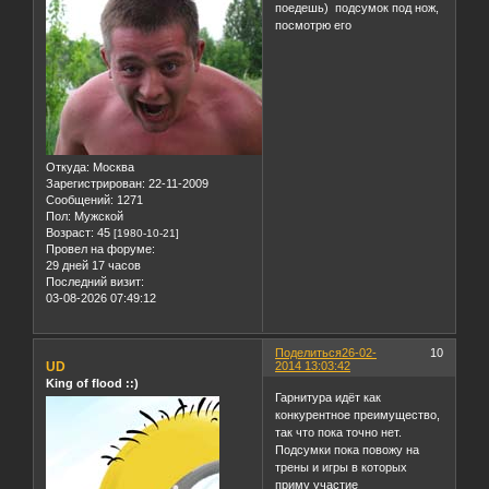
поедешь) подсумок под нож,
посмотрю его
Откуда:
Москва
Зарегистрирован
: 22-11-2009
Сообщений:
1271
Пол:
Мужской
Возраст:
45
[1980-10-21]
Провел на форуме:
29 дней 17 часов
Последний визит:
03-08-2026 07:49:12
Поделиться
26-02-
10
UD
2014 13:03:42
King of flood ::)
Гарнитура идёт как
конкурентное преимущество,
так что пока точно нет.
Подсумки пока повожу на
трены и игры в которых
приму участие