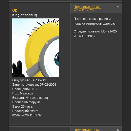
Поделиться
21-02-
4
UD
2014 11:00:26
King of flood ::)
П.п.с. все кроме рации и
поршня одевалось один раз.
Отредактировано UD (21-02-
2014 11:01:01)
Откуда:
FAr FAR AWAY
Зарегистрирован
: 07-02-2006
Сообщений:
1117
Пол:
Мужской
Возраст:
44
[1982-03-25]
Провел на форуме:
3 дня 23 часа
Последний визит:
02-02-2026 11:32:32
Поделиться
21-02-
5