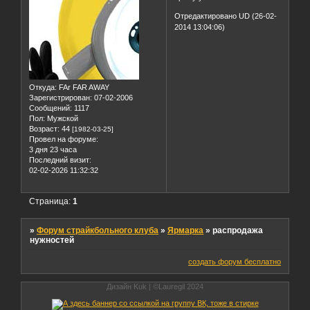
Отредактировано UD (26-02-
2014 13:04:06)
Откуда:
FAr FAR AWAY
Зарегистрирован
: 07-02-2006
Сообщений:
1117
Пол:
Мужской
Возраст:
44
[1982-03-25]
Провел на форуме:
3 дня 23 часа
Последний визит:
02-02-2026 11:32:32
Страница:
1
»
Форум страйкбольного клуба
»
Ярмарка
»
распродажа
нужностей
создать форум бесплатно
Дизайн Kuk | ©Lauregil 2024