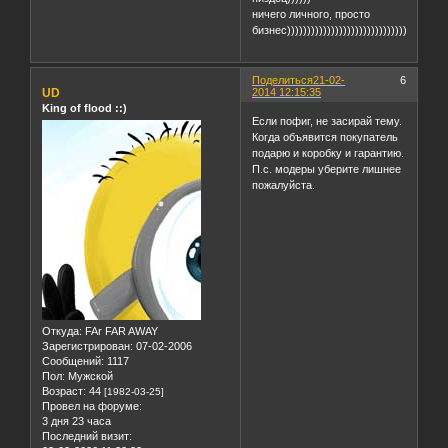
ничего личного, просто
бизнес))))))))))))))))))))))))))))))))))))
Поделиться
21-02-
6
UD
2014 12:15:35
King of flood ::)
Если пофиг, не засирай тему.
Когда объявится покупатель
подарю и коробку и гарантию.
П.с. модеры уберите лишнее
пожалуйста.
Откуда:
FAr FAR AWAY
Зарегистрирован
: 07-02-2006
Сообщений:
1117
Пол:
Мужской
Возраст:
44
[1982-03-25]
Провел на форуме:
3 дня 23 часа
Последний визит: