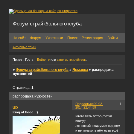
Форум страйкбольного клуба
На сайт
Форум
Участники
Поиск
Регистрация
Войти
Активные темы
Привет, Гость!
Войдите
или
зарегистрируйтесь
.
»
Форум страйкбольного клуба
»
Ярмарка
»
распродажа
нужностей
Страница:
1
распродажа нужностей
Поделиться
20-02-
1
UD
2014 22:44:59
King of flood ::)
Итого пять лотов(фотки
внизу):
лот пятый: подсумок под нож
и не только, в нём есть ещё