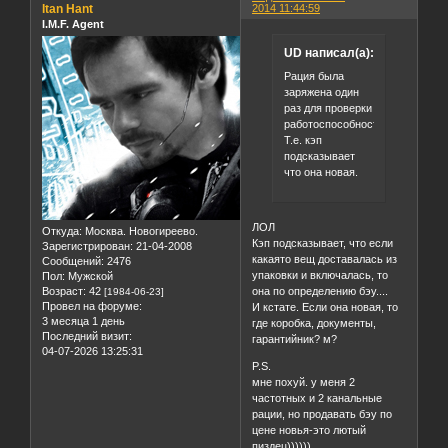
Itan Hant
2014 11:44:59
I.M.F. Agent
UD написал(а):
Рация была
заряжена один
раз для проверки
работоспособности.
Т.е. кэп
подсказывает
что она новая.
ЛОЛ
Откуда:
Москва. Новогиреево.
Кэп подсказывает, что если
Зарегистрирован
: 21-04-2008
какаято вещ доставалась из
Сообщений:
2476
упаковки и включалась, то
Пол:
Мужской
она по определению бэу....
Возраст:
42
[1984-06-23]
Провел на форуме:
И кстате. Если она новая, то
3 месяца 1 день
где коробка, документы,
Последний визит:
гарантийник? м?
04-07-2026 13:25:31
P.S.
мне похуй. у меня 2
частотных и 2 канальные
рации, но продавать бэу по
цене новья-это лютый
пиздец))))))