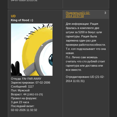
Поделиться
21-02-
3
UD
2014 10:57:58
King of flood ::)
Для информации: Рация
бралась в комплекте две
штуки за 5200 в бонус шли
гарнитуры. Рация была
заряжена один раз для
проверки работоспособности.
Т.е. кэп подсказывает что она
новая.
П.с. Лично сам можешь
считать что сто рублей стоит
гарнитура или доставка или
все вместе.
Отредактировано UD (21-02-
Откуда:
FAr FAR AWAY
2014 11:01:31)
Зарегистрирован
: 07-02-2006
Сообщений:
1117
Пол:
Мужской
Возраст:
44
[1982-03-25]
Провел на форуме:
3 дня 23 часа
Последний визит:
02-02-2026 11:32:32