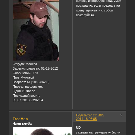
привет, интересует подсумок
под рацию. если поедешь на
трену, прихвати с собой
пожалуйста.
Откуда:
Москва
Зарегистрирован
: 01-12-2012
Сообщений:
170
Пол:
Мужской
Возраст:
41
[1985-06-30]
Провел на форуме:
3 дня 19 часов
Последний визит:
09-07-2018 23:02:54
Поделиться
21-02-
9
FreeMan
2014 18:06:05
Член клуба
UD
захвати на тренеровку (если