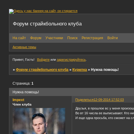
Форум страйкбольного клуба
На сайт
Форум
Участники
Поиск
Регистрация
Войти
Активные темы
Привет, Гость!
Войдите
или
зарегистрируйтесь
.
»
Форум страйкбольного клуба
»
Курилка
»
Нужна помощь!
Страница:
1
Нужна помощь!
Impext
Поделиться
12-09-2014 17:52:03
Член клуба
Друзья, в прошлое вс у меня произош
Во вт 16 числа ее выписывают. Кто н
И еще одна просьба, кто сможет на с