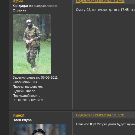
Юрий
Поделиться
13-09-2014 11:47:04
Кандидат по направлению
Смогу 22, но только где-то в 17:45, тк
Страйка
Зарегистрирован
: 06-05-2011
Сообщений:
114
Провел на форуме:
5 дней 0 часов
Последний визит:
03-10-2016 10:18:09
Impext
Поделиться
13-09-2014 12:59:31
Член клуба
Спасибо Юр! 22 уже дома будет. нужн