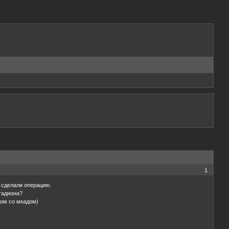
1
т сделали операцию.
тадиона?
дом со мкадом)