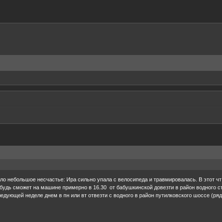
ло небольшое несчастье: Ира сильно упала с велосипеда и травмировалась. В этот ч
ибудь сможет на машине примерно в 16.30 от бабушкинской довезти в район водного с
ледующей неделе днем в пн или вт отвезти с водного в район путилковского шоссе (ря