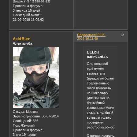
Возраст:
37
[1988-09-12]
Провел на форуме:
3 месяца 15 дней
Последний визит:
21-02-2018 13:09:42
Поделиться
10-03-
23
Acid Burn
2016 16:11:49
Член клуба
BELblJ
написал(а):
Оль если всё
ещё нужен
выжигатель
(правдо он более
современный)
готов поменять
на шоколадку
(для жинки) на
ближайшей
тренировке.Можно
Откуда:
Москва
сказать нулёвый
Зарегистрирован
: 30-07-2014
вскрыли только
Сообщений:
566
проверяли
Пол:
Женский
работоспособность.
Провел на форуме:
3 дня 19 часов
Отредактировано