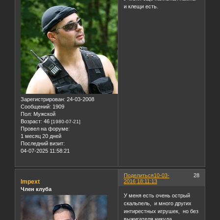
и клещи есть.
Зарегистрирован
: 24-03-2008
Сообщений:
1909
Пол:
Мужской
Возраст:
46
[1980-07-21]
Провел на форуме:
1 месяц 20 дней
Последний визит:
04-07-2025 11:58:21
Поделиться
10-03-
28
Impext
2016 18:11:13
Член клуба
У меня есть очень острый
скальпель, и много других
интирестных игрушек, но без
выжигателя никуда