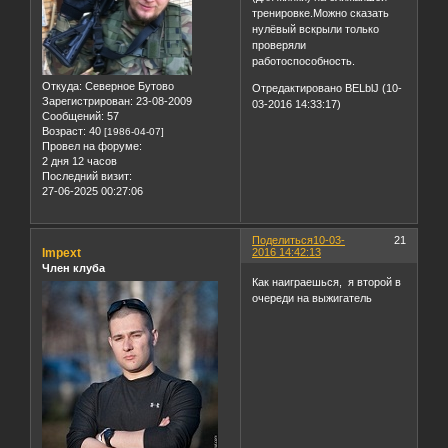
тренировке.Можно сказать
нулёвый вскрыли только
проверяли
работоспособность.
Откуда:
Северное Бутово
Отредактировано BELblJ (10-
Зарегистрирован
: 23-08-2009
03-2016 14:33:17)
Сообщений:
57
Возраст:
40
[1986-04-07]
Провел на форуме:
2 дня 12 часов
Последний визит:
27-06-2025 00:27:06
Поделиться
10-03-
21
Impext
2016 14:42:13
Член клуба
Как наиграешься, я второй в
очереди на выжигатель