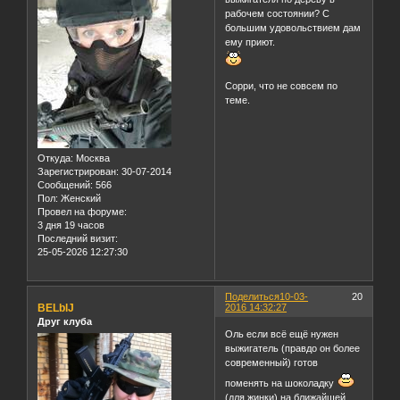
рабочем состоянии? С
большим удовольствием дам
ему приют.
Сорри, что не совсем по
теме.
Откуда:
Москва
Зарегистрирован
: 30-07-2014
Сообщений:
566
Пол:
Женский
Провел на форуме:
3 дня 19 часов
Последний визит:
25-05-2026 12:27:30
Поделиться
10-03-
20
BELblJ
2016 14:32:27
Друг клуба
Оль если всё ещё нужен
выжигатель (правдо он более
современный) готов
поменять на шоколадку
(для жинки) на ближайшей