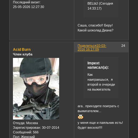
Последний визит:
BELblJ (Сегодня
25-05-2026 12:27:30
14:33:17)
Саша, спасибо!! Беру!
Какой шоколад Диана?
Поделиться
10-03-
24
Acid Burn
2016 16:17:09
Член клуба
Impext
написал(а):
Как
наиграешься, я
второй в очереди
на выжигатель
ага.. приходите поиграть с
выжигателем...
у меня еще и паяльник есть!
Откуда:
Москва
Зарегистрирован
: 30-07-2014
будет весело!!!!
Сообщений:
566
Пол:
Женский