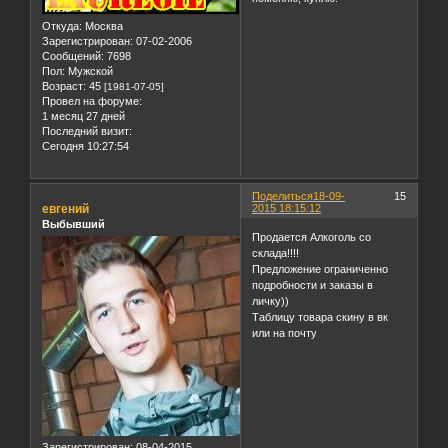
Откуда:
Москва
Зарегистрирован
: 07-02-2006
Сообщений:
7698
Пол:
Мужской
Возраст:
45
[1981-07-05]
Провел на форуме:
1 месяц 27 дней
Последний визит:
Сегодня 10:27:54
Поделиться
18-09-
15
евгений
2015 18:15:12
Выбывший
Продается Алкоголь со
склада!!!!
Предложение ограниченно
подробности и заказы в
личку))
Таблицу товара скину в вк
или на почту
Зарегистрирован
: 08-04-2015