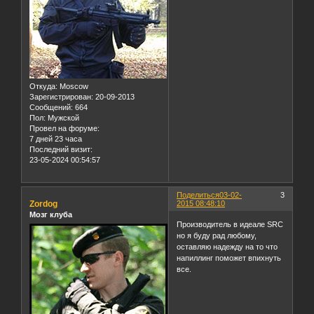
Откуда:
Moscow
Зарегистрирован
: 20-09-2013
Сообщений:
664
Пол:
Мужской
Провел на форуме:
7 дней 23 часа
Последний визит:
23-05-2024 00:54:57
Поделиться
03-02-
3
Zordog
2015 08:48:10
Мозг клуба
Производитель в идеале SRC
но я буду рад любому,
оставляю надежду на то что
напиллинг поможет впихнуть
все.