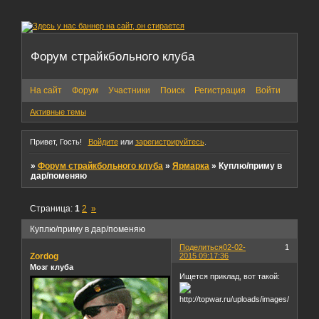
Форум страйкбольного клуба
На сайт
Форум
Участники
Поиск
Регистрация
Войти
Активные темы
Привет, Гость!
Войдите
или
зарегистрируйтесь
.
»
Форум страйкбольного клуба
»
Ярмарка
»
Куплю/приму в
дар/поменяю
Страница:
1
2
»
Куплю/приму в дар/поменяю
Поделиться
02-02-
1
Zordog
2015 09:17:36
Мозг клуба
Ищется приклад, вот такой: