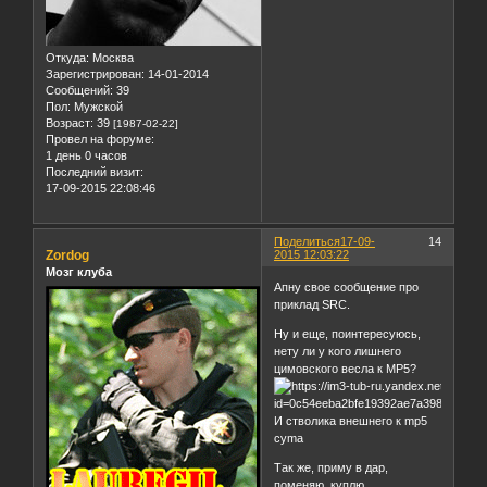
Откуда:
Москва
Зарегистрирован
: 14-01-2014
Сообщений:
39
Пол:
Мужской
Возраст:
39
[1987-02-22]
Провел на форуме:
1 день 0 часов
Последний визит:
17-09-2015 22:08:46
Поделиться
17-09-
14
Zordog
2015 12:03:22
Мозг клуба
Апну свое сообщение про
приклад SRC.
Ну и еще, поинтересуюсь,
нету ли у кого лишнего
цимовского весла к MP5?
И стволика внешнего к mp5
cyma
Так же, приму в дар,
поменяю, куплю.