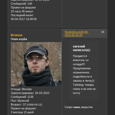
Сообщений:
140
Провел на форуме:
23 часа 38 минут
Последний визит:
30-04-2017 16:08:56
Поделиться
20-09-
16
Bromas
2015 00:10:34
Член клуба
евгений
написал(а):
Продается
Алкоголь со
склада!!!!
Предложение
ограниченно
подробности и
заказы в личку))
Таблицу товара
скину в вк или на
Откуда:
Москва
почту
Зарегистрирован
: 26-03-2010
Сообщений:
1136
Пол:
Мужской
Возраст:
37
[1988-09-12]
Скоро
зима
закрытие
Провел на форуме:
3 месяца 15 дней