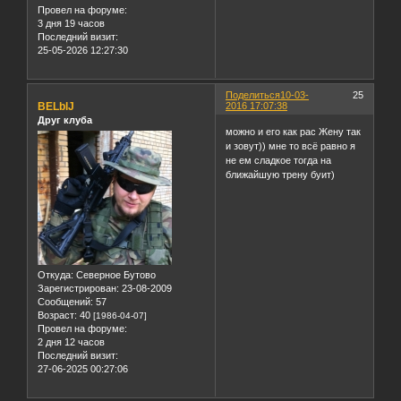
Провел на форуме:
3 дня 19 часов
Последний визит:
25-05-2026 12:27:30
Поделиться
10-03-
25
BELblJ
2016 17:07:38
Друг клуба
можно и его как рас Жену так
и зовут)) мне то всё равно я
не ем сладкое тогда на
ближайшую трену буит)
Откуда:
Северное Бутово
Зарегистрирован
: 23-08-2009
Сообщений:
57
Возраст:
40
[1986-04-07]
Провел на форуме:
2 дня 12 часов
Последний визит:
27-06-2025 00:27:06