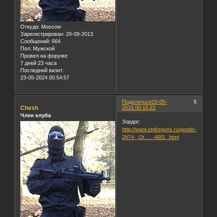
Откуда:
Moscow
Зарегистрирован
: 20-09-2013
Сообщений:
664
Пол:
Мужской
Провел на форуме:
7 дней 23 часа
Последний визит:
23-05-2024 00:54:57
Поделиться
15-05-
5
Chesh
2015 00:15:21
Член клуба
Зордог:
http://www.strikeguns.ru/goods-
2974-_Ot … -ABS_.html