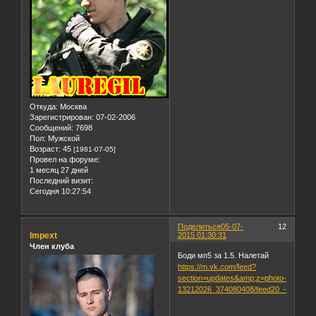
Откуда:
Москва
Зарегистрирован
: 07-02-2006
Сообщений:
7698
Пол:
Мужской
Возраст:
45
[1981-07-05]
Провел на форуме:
1 месяц 27 дней
Последний визит:
Сегодня 10:27:54
Поделиться
05-07-
12
Impext
2015 01:30:31
Член клуба
Боди мп5 за 1.5. Налетай
https://m.vk.com/feed?
section=updates&amp;z=photo-
13212026_374080408/feed20_-132120