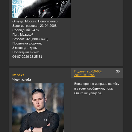
Откуда:
Москва. Новогиреево.
Зарегистрирован
: 21-04-2008
Сообщений:
2476
Пол:
Мужской
Возраст:
42
[1984-06-23]
Провел на форуме:
3 месяца 1 день
Последний визит:
04-07-2026 13:25:31
Поделиться
10-03-
30
Impext
2016 19:02:54
Член клуба
Вова, срочно исправь ошибку
в своем сообщении, пока
Ольга не увидела.