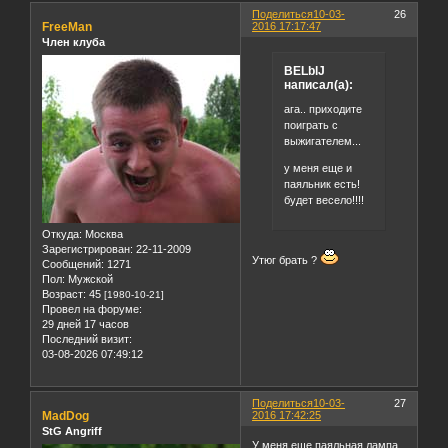
Поделиться
10-03-
26
FreeMan
2016 17:17:47
Член клуба
BELblJ
написал(а):
ага.. приходите
поиграть с
выжигателем...
у меня еще и
паяльник есть!
будет весело!!!!
Откуда:
Москва
Зарегистрирован
: 22-11-2009
Утюг брать ?
Сообщений:
1271
Пол:
Мужской
Возраст:
45
[1980-10-21]
Провел на форуме:
29 дней 17 часов
Последний визит:
03-08-2026 07:49:12
Поделиться
10-03-
27
MadDog
2016 17:42:25
StG Angriff
У меня еще паяльная лампа