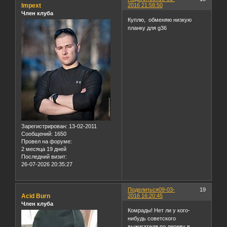
Impext
2016 21:58:50
Член клуба
Куплю, обменяю низкую
планку для g36
Зарегистрирован
: 13-02-2011
Сообщений:
1650
Провел на форуме:
2 месяца 19 дней
Последний визит:
26-07-2026 20:35:27
Поделиться
09-03-
19
Acid Burn
2016 16:20:45
Член клуба
Комрады! Нет ли у кого-
нибудь советского
выжигателя по дереву в