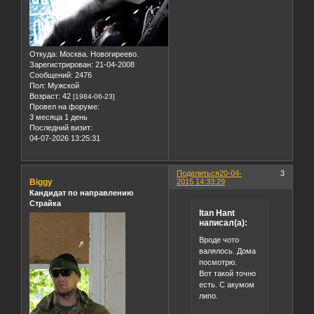
Откуда:
Москва. Новогиреево.
Зарегистрирован
: 21-04-2008
Сообщений:
2476
Пол:
Мужской
Возраст:
42
[1984-06-23]
Провел на форуме:
3 месяца 1 день
Последний визит:
04-07-2026 13:25:31
Поделиться
20-04-
3
Biggy
2015 14:33:29
Кандидат по направлению
Страйка
Itan Hant
написал(а):
Вроде чото
валялось. Дома
посмотрю.
Вот такой точно
есть. С акумом
липо.