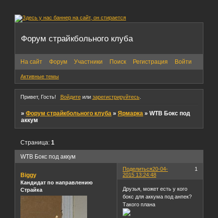
Форум страйкбольного клуба
На сайт
Форум
Участники
Поиск
Регистрация
Войти
Активные темы
Привет, Гость!
Войдите
или
зарегистрируйтесь
.
»
Форум страйкбольного клуба
»
Ярмарка
»
WTB Бокс под
аккум
Страница:
1
WTB Бокс под аккум
Поделиться
20-04-
1
Biggy
2015 13:24:48
Кандидат по направлению
Друзья, может есть у кого
Страйка
бокс для аккума под анпек?
Такого плана