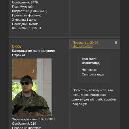
Сообщений:
2476
Пол:
Мужской
Возраст:
42
[1984-06-23]
Провел на форуме:
3 месяца 1 день
Последний визит:
04-07-2026 13:25:31
Поделиться
20-04-
5
Biggy
2015 17:23:28
Кандидат по направлению
Страйка
Itan Hant
написал(а):
Не помню.
Смотреть надо
Посмотри, пожалуйста, что
есть, очень интересен
данный девайс, либо коробка
под аккум.
Зарегистрирован
: 18-05-2011
Сообщений:
210
Провел на форуме: