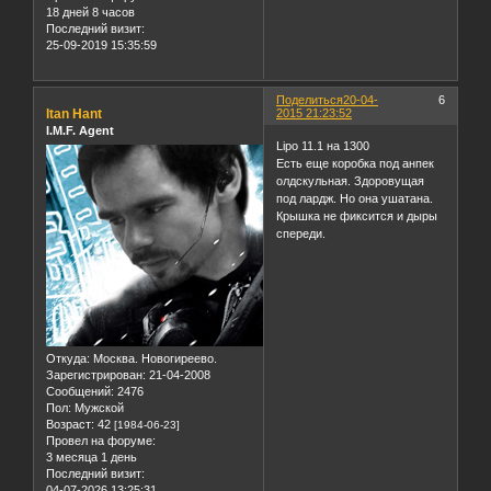
18 дней 8 часов
Последний визит:
25-09-2019 15:35:59
Поделиться
20-04-
6
Itan Hant
2015 21:23:52
I.M.F. Agent
Lipo 11.1 на 1300
Есть еще коробка под анпек
олдскульная. Здоровущая
под лардж. Но она ушатана.
Крышка не фиксится и дыры
спереди.
Откуда:
Москва. Новогиреево.
Зарегистрирован
: 21-04-2008
Сообщений:
2476
Пол:
Мужской
Возраст:
42
[1984-06-23]
Провел на форуме:
3 месяца 1 день
Последний визит:
04-07-2026 13:25:31