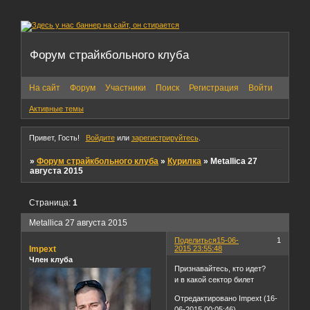
Форум страйкбольного клуба
На сайт
Форум
Участники
Поиск
Регистрация
Войти
Активные темы
Привет, Гость!
Войдите
или
зарегистрируйтесь
.
»
Форум страйкбольного клуба
»
Курилка
»
Metallica 27
августа 2015
Страница:
1
Metallica 27 августа 2015
Поделиться
15-06-
1
Impext
2015 23:55:48
Член клуба
Признавайтесь, кто идет?
и в какой сектор билет
Отредактировано Impext (16-
06-2015 00:05:46)