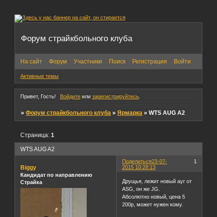
Форум страйкбольного клуба
На сайт
Форум
Участники
Поиск
Регистрация
Войти
Активные темы
Привет, Гость!
Войдите
или
зарегистрируйтесь
.
»
Форум страйкбольного клуба
»
Ярмарка
»
WTS AUG A2
Страница:
1
WTS AUG A2
Поделиться
23-07-
1
Biggy
2015 10:28:13
Кандидат по направлению
Друщья, лежит новый ауг от
Страйка
ASG, он же JG.
Абсолютно новый, цена 5
200р, может нужен кому.