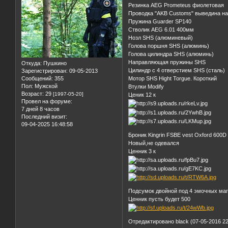
Резинка AEG Prometeus фиолетовая
Проводка "AKB Customs" выведина на
Пружина Guarder SP140
Стволик AEG 6.01 400мм
Нозл SHS (алюминевый)
Голова поршня SHS (алюминь)
Голова цилиндра SHS (алюминь)
Направляющая пружины SHS
Откуда:
Пушкино
Цилиндр с 4 отверстием SHS (сталь)
Зарегистрирован
: 09-05-2013
Сообщений:
355
Мотор SHS Hight Torgue. Короткий
Пол:
Мужской
Втулки Modify
Возраст:
29
[1997-05-20]
Ценик 12 к
Провел на форуме:
7 дней 8 часов
Последний визит:
09-04-2025 16:48:58
Броник Kingrin FSBE vest Oxford 600D
Новый,не одевался
Ценник 3 к
Подсумок двойной под 4 эмочных ма
Ценник пусть будет 500
Отредактировано black (07-05-2016 22