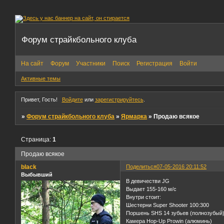
Форум страйкбольного клуба
На сайт
Форум
Участники
Поиск
Регистрация
Войти
Активные темы
Привет, Гость!
Войдите
или
зарегистрируйтесь
.
»
Форум страйкбольного клуба
»
Ярмарка
»
Продаю всякое
Страница:
1
Продаю всякое
black
Поделиться
07-05-2016 20:11:52
Выбывший
В девичестви JG
Выдает 155-160 м/с
Внутри стоит:
Шестерни Super Shooter 100:300
Поршень SHS 14 зубьев (полнозубый
Камера Hop-Up Prowin (алюминь)