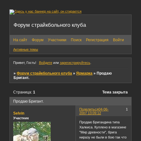
Форум страйкбольного клуба
На сайт
Форум
Участники
Поиск
Регистрация
Войти
Активные темы
Привет, Гость!
Войдите
или
зарегистрируйтесь
.
»
Форум страйкбольного клуба
»
Ярмарка
»
Продаю
Бригант.
Страница:
1
Тема закрыта
Продаю Бригант.
Поделиться
04-06-
1
Selvin
2007 13:09:12
Участник
Продаю Бригандина типа
Халкиса. Куплено в магазине
"Мир древности", брига
ниразу не были в бою так что