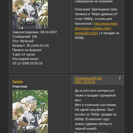
совершенно не юзанная!
Описание: Бригандина типа
Халкиса в "Мире древности"
стоит 9080р. ссылка для
просмотра (
http://www.mear-
drevnostey.ru/index.php?
Зарегистрирован
: 08-04-2007
productID=1331
) я продаю за
Сообщений:
186
6500р.
Пол:
Мужской
Возраст:
36
[1989-09-19]
Провел на форуме:
4 дня 14 часов
Последний визит:
03-12-2008 20:00:16
Поделиться
04-06-
2
Selvin
2007 16:03:01
Участник
Да кстате кого интересует
также я продаю турнирный
меч.
Меч в отличном состоянии.
Ни одной зазубрины. был
куплин за 7500р. продаю за
6000р. В комплект идут
ножны (дерево обтянуто
чёрной кожей)