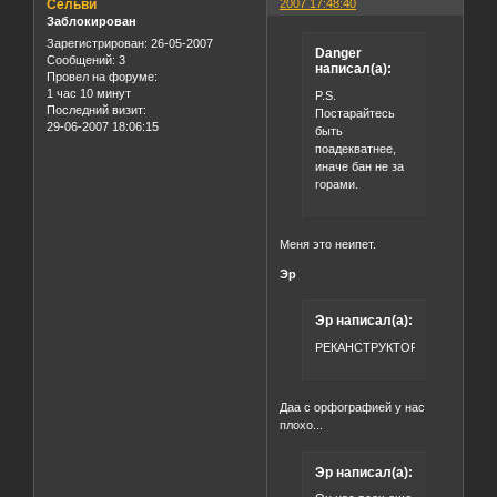
Сёльви
2007 17:48:40
Заблокирован
Зарегистрирован
: 26-05-2007
Danger
Сообщений:
3
написал(а):
Провел на форуме:
1 час 10 минут
P.S.
Последний визит:
Постарайтесь
29-06-2007 18:06:15
быть
поадекватнее,
иначе бан не за
горами.
Меня это неипет.
Эр
Эр написал(а):
РЕКАНСТРУКТОР
Даа с орфографией у нас
плохо...
Эр написал(а):