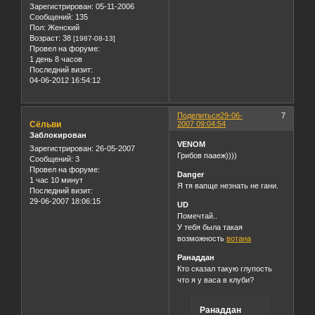
Зарегистрирован
: 05-11-2006
Сообщений:
135
Пол:
Женский
Возраст:
38
[1987-08-13]
Провел на форуме:
1 день 8 часов
Последний визит:
04-06-2012 16:54:12
Поделиться
29-06-
7
Сёльви
2007 09:04:54
Заблокирован
VENOM
Зарегистрирован
: 26-05-2007
Грибов пааеж))))
Сообщений:
3
Провел на форуме:
Danger
1 час 10 минут
Я тя вапще незнать не гани.
Последний визит:
29-06-2007 18:06:15
UD
Помечтай..
У тебя была такая
возможность
вотана
Ранаддан
Кто сказал такую глупость
что я у васа в клуби?
Ранаддан