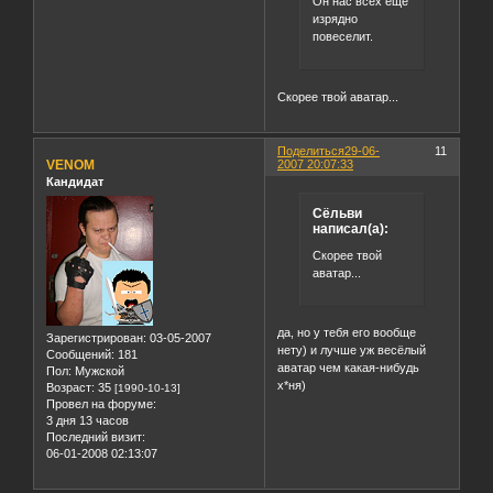
Он нас всех еще
изрядно
повеселит.
Скорее твой аватар...
Поделиться
29-06-
11
VENOM
2007 20:07:33
Кандидат
Сёльви
написал(а):
Скорее твой
аватар...
да, но у тебя его вообще
Зарегистрирован
: 03-05-2007
нету) и лучше уж весёлый
Сообщений:
181
аватар чем какая-нибудь
Пол:
Мужской
х*ня)
Возраст:
35
[1990-10-13]
Провел на форуме:
3 дня 13 часов
Последний визит:
06-01-2008 02:13:07