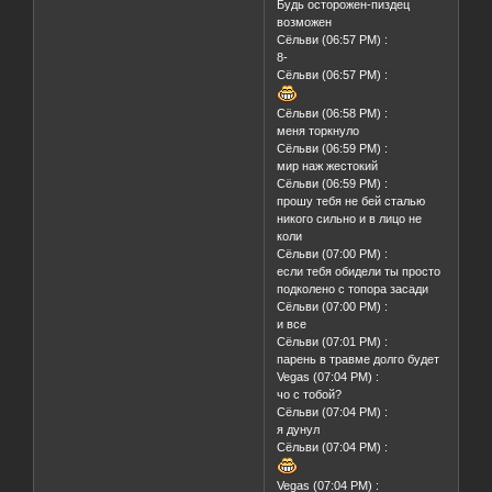
Будь осторожен-пиздец
возможен
Сёльви (06:57 PM) :
8-
Сёльви (06:57 PM) :
Сёльви (06:58 PM) :
меня торкнуло
Сёльви (06:59 PM) :
мир наж жестокий
Сёльви (06:59 PM) :
прошу тебя не бей сталью
никого сильно и в лицо не
коли
Сёльви (07:00 PM) :
если тебя обидели ты просто
подколено с топора засади
Сёльви (07:00 PM) :
и все
Сёльви (07:01 PM) :
парень в травме долго будет
Vegas (07:04 PM) :
чо с тобой?
Сёльви (07:04 PM) :
я дунул
Сёльви (07:04 PM) :
Vegas (07:04 PM) :