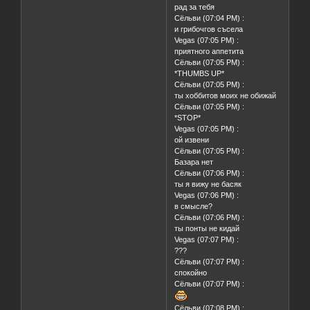
рад за тебя
Сёльви (07:04 PM) :
и грибочгов съсела
Vegas (07:05 PM) :
приятного аппетита
Сёльви (07:05 PM) :
*THUMBS UP*
Сёльви (07:05 PM) :
ты хоббитов моих не обижай
Сёльви (07:05 PM) :
*STOP*
Vegas (07:05 PM) :
ой извени
Сёльви (07:05 PM) :
Базара нет
Сёльви (07:06 PM) :
ты я вижу не басяк
Vegas (07:06 PM) :
в смысле?
Сёльви (07:06 PM) :
ты понты не кидай
Vegas (07:07 PM) :
???
Сёльви (07:07 PM) :
спокойно
Сёльви (07:07 PM) :
Сёльви (07:08 PM) :