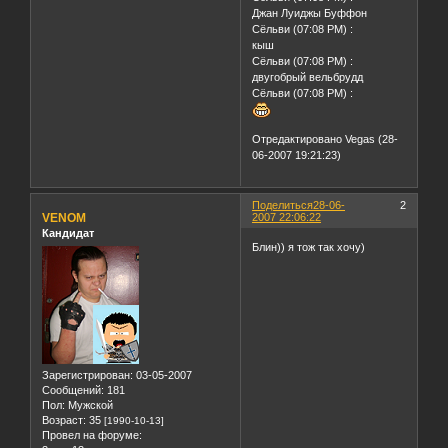
Джан Луиджы Буффон
Сёльви (07:08 PM) :
кыш
Сёльви (07:08 PM) :
двугобрый вельбрудд
Сёльви (07:08 PM) :
Отредактировано Vegas (28-
06-2007 19:21:23)
Поделиться
28-06-
2
VENOM
2007 22:06:22
Кандидат
Блин)) я тож так хочу)
Зарегистрирован
: 03-05-2007
Сообщений:
181
Пол:
Мужской
Возраст:
35
[1990-10-13]
Провел на форуме: