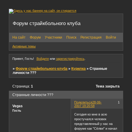
Форум страйкбольного клуба
На сайт
Форум
Участники
Поиск
Регистрация
Войти
Активные темы
Привет, Гость!
Войдите
или
зарегистрируйтесь
.
»
Форум страйкбольного клуба
»
Курилка
»
Странные
личности ???
Страница:
1
Тема закрыта
Странные личности ???
Поделиться
28-06-
1
Vegas
2007 19:20:58
Гость
Сегодня ко мне в асю
простучался человек
представленный у нас на
форуме как "Сёлви" и начал