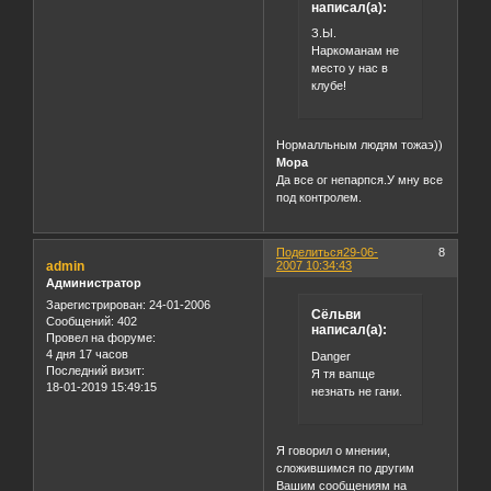
написал(а):
З.Ы.
Наркоманам не
место у нас в
клубе!
Нормалльным людям тожаэ))
Мора
Да все ог непарпся.У мну все
под контролем.
Поделиться
29-06-
8
admin
2007 10:34:43
Администратор
Зарегистрирован
: 24-01-2006
Сёльви
Сообщений:
402
написал(а):
Провел на форуме:
4 дня 17 часов
Danger
Последний визит:
Я тя вапще
18-01-2019 15:49:15
незнать не гани.
Я говорил о мнении,
сложившимся по другим
Вашим сообщениям на