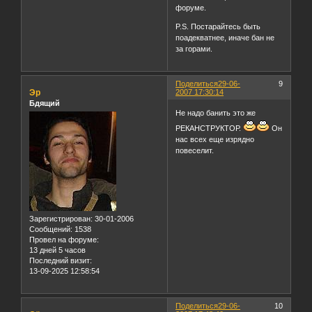
форуме.
P.S. Постарайтесь быть
поадекватнее, иначе бан не
за горами.
Поделиться
29-06-
9
Эр
2007 17:30:14
Бдящий
Не надо банить это же
РЕКАНСТРУКТОР.
Он
нас всех еще изрядно
повеселит.
Зарегистрирован
: 30-01-2006
Сообщений:
1538
Провел на форуме:
13 дней 5 часов
Последний визит:
13-09-2025 12:58:54
Поделиться
29-06-
10