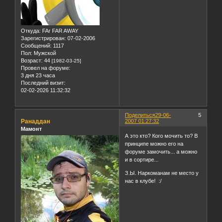
Откуда:
FAr FAR AWAY
Зарегистрирован
: 07-02-2006
Сообщений:
1117
Пол:
Мужской
Возраст:
44
[1982-03-25]
Провел на форуме:
3 дня 23 часа
Последний визит:
02-02-2026 11:32:32
Поделиться
29-06-
5
Ранаддан
2007 01:27:32
Мамонт
А это кто? Кого мочить то? В
принципе можно его на
форуме замочить... а можно
и в сортире...
З.Ы. Наркоманам не место у
нас в клубе! :/