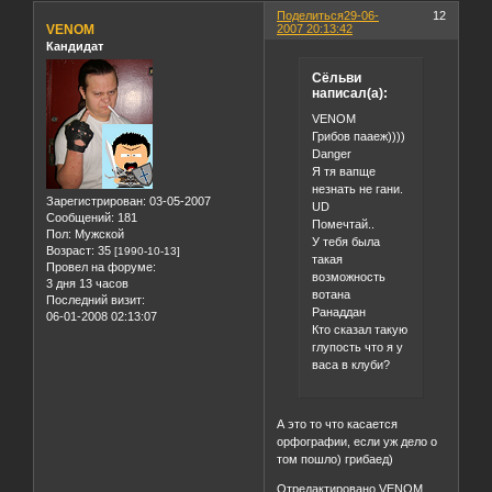
Поделиться
29-06-
12
VENOM
2007 20:13:42
Кандидат
Сёльви
написал(а):
VENOM
Грибов пааеж))))
Danger
Я тя вапще
незнать не гани.
Зарегистрирован
: 03-05-2007
UD
Сообщений:
181
Помечтай..
Пол:
Мужской
У тебя была
Возраст:
35
[1990-10-13]
такая
Провел на форуме:
возможность
3 дня 13 часов
вотана
Последний визит:
Ранаддан
06-01-2008 02:13:07
Кто сказал такую
глупость что я у
васа в клуби?
А это то что касается
орфографии, если уж дело о
том пошло) грибаед)
Отредактировано VENOM