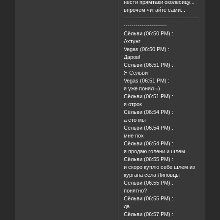
нести прямтаки околесицу...
впрочем читайте сами...
--------------------------------------
----------------------
Сёльви (06:50 PM) :
Ахтунг
Vegas (06:50 PM) :
Даров!
Сёльви (06:51 PM) :
Я Сёльви
Vegas (06:51 PM) :
я уже понял =)
Сёльви (06:51 PM) :
я отрок
Сёльви (06:54 PM) :
а ето мы
Сёльви (06:54 PM) :
мне пох
Сёльви (06:54 PM) :
я продаю голени и шлем
Сёльви (06:55 PM) :
и скоро куплю себе шлем из
кургана села Липовцы
Сёльви (06:55 PM) :
понятно?
Сёльви (06:55 PM) :
да
Сёльви (06:57 PM) :