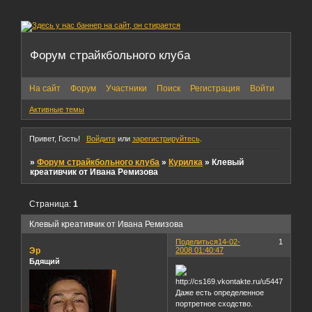
Форум страйкбольного клуба
На сайт
Форум
Участники
Поиск
Регистрация
Войти
Активные темы
Привет, Гость!
Войдите
или
зарегистрируйтесь
.
»
Форум страйкбольного клуба
»
Курилка
»
Клевый
креативчик от Ивана Ремизова
Страница:
1
Клевый креативчик от Ивана Ремизова
Поделиться
14-02-
1
Эр
2008 01:40:47
Бдящий
Даже есть определенное
портретное сходство.