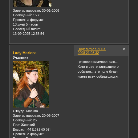
Зарегистрирован
: 30-01-2006
Сообщений:
1538
Провел на форуме:
13 дней 5 часов
Последний визит:
13-09-2025 12:58:54
Поделиться
29-03-
8
Lady Mariona
2008 21:08:32
Участник
грязное и влажное поле...
Хотя в свете завтрашнего
события... это поле будет
иметь всех собравшихся.
Откуда:
Москва
Зарегистрирован
: 20-05-2007
Сообщений:
25
Пол:
Женский
Возраст:
44
[1982-05-03]
Провел на форуме: