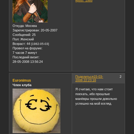
#post_1585
Откуда:
Москва
Зарегистрирован
: 20-05-2007
Сообщений:
25
Пол:
Женский
Возраст:
44
[1982-05-03]
Провел на форуме:
7 часов 7 минут
Последний визит:
28-05-2008 13:56:24
Поделиться
15-03-
2
Euronimus
2008 22:23:18
Член клуба
Я считаю, что нам стоит
поехать, ибо прошлые
манёвры прошли довольно
успешно на мой взгляд.