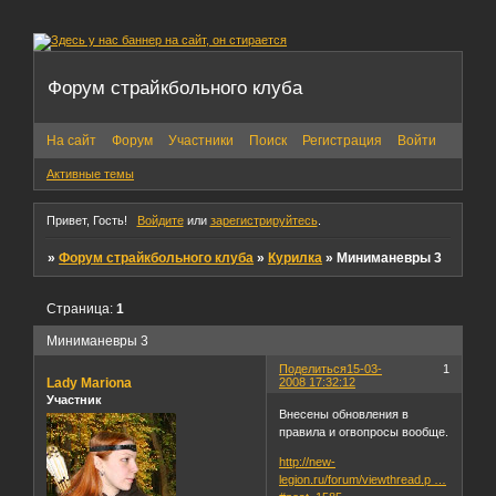
Форум страйкбольного клуба
На сайт
Форум
Участники
Поиск
Регистрация
Войти
Активные темы
Привет, Гость!
Войдите
или
зарегистрируйтесь
.
»
Форум страйкбольного клуба
»
Курилка
»
Миниманевры 3
Страница:
1
Миниманевры 3
Поделиться
15-03-
1
Lady Mariona
2008 17:32:12
Участник
Внесены обновления в
правила и огвопросы вообще.
http://new-
legion.ru/forum/viewthread.p …