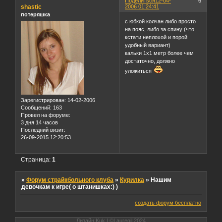
Поделиться
12-04-
6
shastic
2006 01:24:41
потеряшка
с юбкой колчан либо просто
на пояс, либо за спину (что
кстати неплохой и порой
удобный вариант)
кальки 1х1 метр более чем
достаточно, должно
уложиться
Зарегистрирован
: 14-02-2006
Сообщений:
163
Провел на форуме:
3 дня 14 часов
Последний визит:
26-09-2015 12:20:53
Страница:
1
»
Форум страйкбольного клуба
»
Курилка
»
Нашим
девочкам к игре( о штанишках:) )
создать форум бесплатно
Дизайн Kuk | ©Lauregil 2024