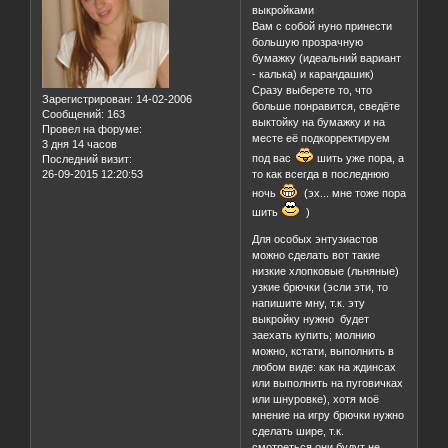
выкройками
Вам с собой нуно принести
большую прозрачную
бумажку (идеальний вариант
- калька) и карандашик)
Сразу выберете то, что
Зарегистрирован
: 14-02-2006
больше понравится, сведёте
Сообщений:
163
выктойку на бумажку и на
Провел на форуме:
месте её подкорректируем
3 дня 14 часов
под вас
шить уже пора, а
Последний визит:
26-09-2015 12:20:53
то как всегда в последнюю
ночь
(эх... мне тоже пора
шить
)
Для особых энтузиастов
можно сделать вот такие
низкие хлопковые (льняные)
узкие брючки (эсли эти, то
напишите мну, т.к. эту
выкройку нужно будет
заехать купить; молнию
можно, кстати, выполнить в
любом виде: как на ждинсах
или выполнить на пуговичках
или шнуровке), хотя моё
мнение на игру брючки нужно
сделать шире, т.к.
смотреться они будут не