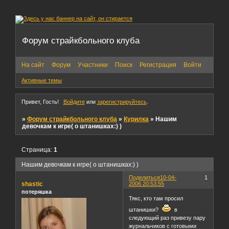
Форум страйкбольного клуба
На сайт
Форум
Участники
Поиск
Регистрация
Войти
Активные темы
Привет, Гость!
Войдите
или
зарегистрируйтесь
.
»
Форум страйкбольного клуба
»
Курилка
»
Нашим
девочкам к игре( о штанишках:) )
Страница:
1
Нашим девочкам к игре( о штанишках:) )
Поделиться
10-04-
1
shastic
2006 20:53:55
потеряшка
Тякс, кто там просил
штанишки?
в
следующий раз привезу пару
журнальчиков с готовыми