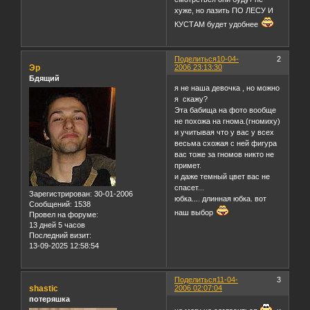
хуже, но лазить ПО ЛЕСУ И
КУСТАМ будет удобнее
Поделиться
10-04-
2
Эр
2006 23:13:30
Бдящий
я не наша девочка , но можно
я скажу?
Эта бабища на фото вообще
не похожа на гнома.(гномиху)
и учитывая что у вас у всех
весьма схожая с ней фигура
вас тоже за гномов никто не
примет.
и даже темный цвет вас не
спасет...
Зарегистрирован
: 30-01-2006
юбка.... длинная юбка. вот
Сообщений:
1538
наш выбор
Провел на форуме:
13 дней 5 часов
Последний визит:
13-09-2025 12:58:54
Поделиться
11-04-
3
shastic
2006 02:07:04
потеряшка