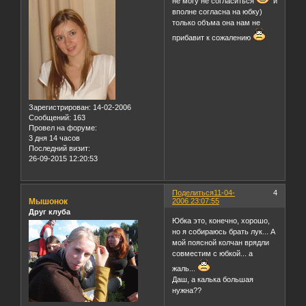
не могу не согласиться
и
вполне согласна на юбку)
только объма она нам не
прибавит к сожалению
Зарегистрирован
: 14-02-2006
Сообщений:
163
Провел на форуме:
3 дня 14 часов
Последний визит:
26-09-2015 12:20:53
Поделиться
11-04-
4
Мышонок
2006 23:07:55
Друг клуба
Юбка это, конечно, хорошо,
но я собираюсь брать лук... А
мой поясной колчан врядли
совместим с юбкой... а
жаль...
Даш, а калька большая
нужна??