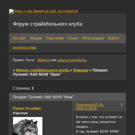
Форум страйкбольного клуба
На сайт
Форум
Участники
Поиск
Регистрация
Войти
Активные темы
Привет, Гость!
Войдите
или
зарегистрируйтесь
.
»
Форум страйкбольного клуба
»
Ярмарка
»
Продаю:
Пулемёт A&K М249 "Ирак"
Страница:
1
Продаю: Пулемёт A&K М249 "Ирак"
Поделиться
07-05-
1
Палач (Aconite)
2009 13:59:35
Участник
В связи с тем, что пулемёт не
лёг мне в руки, решил его
продать....
И так, пулемёт М249 "ИРАК".