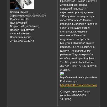
Приводу год. Был на 2 играх и
2 тренировках. Перед
продажей перебран и
Откуда:
Химки
перепаяна проводка, стоит
Зарегистрирован
: 03-09-2008
145 пружина, аккумулятор в
Сообщений:
15
короб 12 вольт 2200 маха,
Пол:
Мужской
проводка выведена в короб. В
Возраст:
49
[1977-06-03]
связи с не надобностью
Провел на форуме:
сняты сошки, отдам в
4 часа 1 минуту
комплекте. Имеются
Последний визит:
антуражные потёртости.
27-12-2009 11:22:43
Минусы:1.Отломана мушка
прицела, но это не критично,
целился по шарам. 2. Не
работает "ЗвукКонтроль" в
коробе (такой пришёл)Цена:
15 000 рублей. Торг. Связь:
ЛС, тел. 8-905-774-17-шесть8
Андрей.
Ещё фото тут:
http://photofile.ru/users/werewulf/11535
Отредактировано Палач
(Aconite) (07-05-2009
14:00:37)