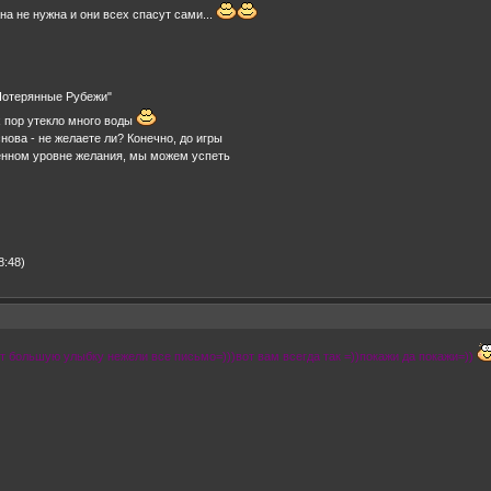
ана не нужна и они всех спасут сами...
"Потерянные Рубежи"
ех пор утекло много воды
ова - не желаете ли? Конечно, до игры
ленном уровне желания, мы можем успеть
8:48)
 большую улыбку нежели все письмо=)))вот вам всегда так =))покажи да покажи=))