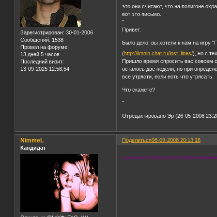
это они считают, что на полигоне охр
вот это письмо.
"
Привет.
Зарегистрирован
: 30-01-2006
Сообщений:
1538
Было дело, вы хотели к нам на игру 
Провел на форуме:
(
http://limnin.chat.ru/lost_lines/
), но с т
13 дней 5 часов
Пришло время спросить вас совсем сн
Последний визит:
13-09-2025 12:58:54
осталось две недели, но при опреде
все утрясти, если есть что утрясать.
Что скажете?
"
Отредактировано Эр (26-05-2006 23:2
NimmeL
Поделиться
08-09-2008 20:13:18
Кандидат
ухахахахх фраза про сиськи вызывает