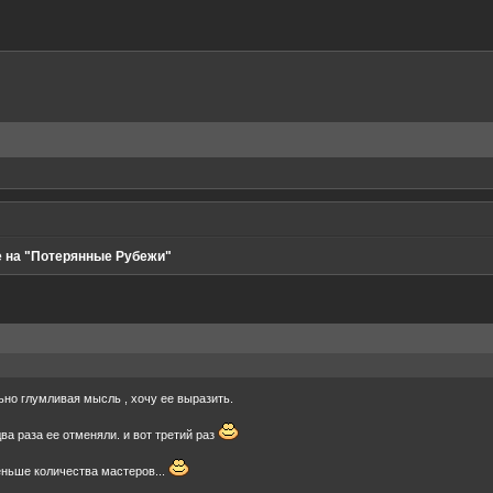
 на "Потерянные Рубежи"
ьно глумливая мысль , хочу ее выразить.
два раза ее отменяли. и вот третий раз
еньше количества мастеров...