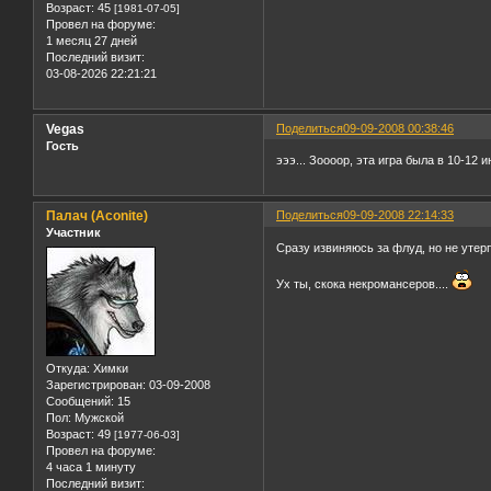
Возраст:
45
[1981-07-05]
Провел на форуме:
1 месяц 27 дней
Последний визит:
03-08-2026 22:21:21
Vegas
Поделиться
09-09-2008 00:38:46
Гость
эээ... Зоооор, эта игра была в 10-12 
Палач (Aconite)
Поделиться
09-09-2008 22:14:33
Участник
Сразу извиняюсь за флуд, но не утерп
Ух ты, скока некромансеров....
Откуда:
Химки
Зарегистрирован
: 03-09-2008
Сообщений:
15
Пол:
Мужской
Возраст:
49
[1977-06-03]
Провел на форуме:
4 часа 1 минуту
Последний визит: