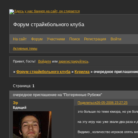
Форум страйкбольного клуба
На сайт
Форум
Участники
Поиск
Регистрация
Войти
Активные темы
Привет, Гость!
Войдите
или
зарегистрируйтесь
.
»
Форум страйкбольного клуба
»
Курилка
»
очередное приглашение
Страница:
1
очередное приглашение на "Потерянные Рубежи"
Эр
Поделиться
26-05-2006 23:27:25
Бдящий
это больше по теме юмора, но уж бол
на эту игру нас уже звали два раза и 
Видимо , количество игроков опять м