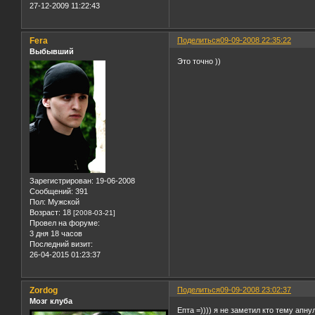
27-12-2009 11:22:43
Fera
Поделиться
09-09-2008 22:35:22
Выбывший
Это точно ))
Зарегистрирован
: 19-06-2008
Сообщений:
391
Пол:
Мужской
Возраст:
18
[2008-03-21]
Провел на форуме:
3 дня 18 часов
Последний визит:
26-04-2015 01:23:37
Zordog
Поделиться
09-09-2008 23:02:37
Мозг клуба
Епта =)))) я не заметил кто тему апнул