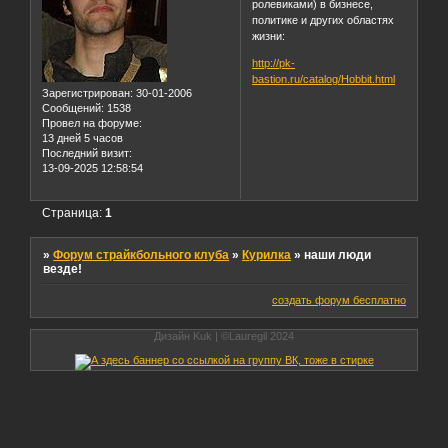
ролевиками) в бизнесе,
политике и других областях
жизни:
http://pk-
bastion.ru/catalog/Hobbit.html
Зарегистрирован
: 30-01-2006
Сообщений:
1538
Провел на форуме:
13 дней 5 часов
Последний визит:
13-09-2025 12:58:54
Страница:
1
»
Форум страйкбольного клуба
»
Курилка
»
наши люди
везде!
создать форум бесплатно
Дизайн Kuk | ©Lauregil 2024