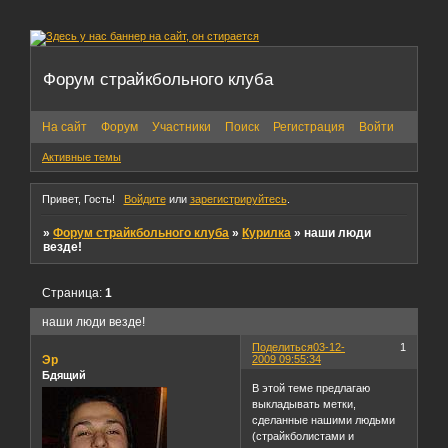
Форум страйкбольного клуба
На сайт
Форум
Участники
Поиск
Регистрация
Войти
Активные темы
Привет, Гость!
Войдите
или
зарегистрируйтесь
.
»
Форум страйкбольного клуба
»
Курилка
»
наши люди
везде!
Страница:
1
наши люди везде!
Поделиться
03-12-
1
Эр
2009 09:55:34
Бдящий
В этой теме предлагаю
выкладывать метки,
сделанные нашими людьми
(страйкболистами и