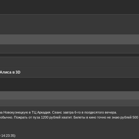
+Алиса в 3D
на Новокузнецкую в ТЦ Аркадия. Сеанс завтра 6-го в полдесятого вечера.
обычно. Пожрать от пуза 1200 рублей хватит. Билеты в кино точно не знаю рублей 500
14:23:35)