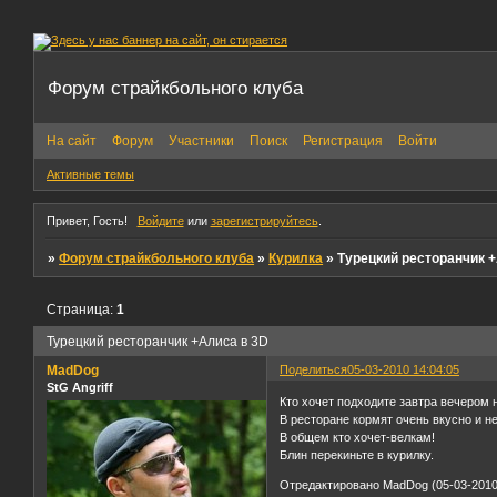
Форум страйкбольного клуба
На сайт
Форум
Участники
Поиск
Регистрация
Войти
Активные темы
Привет, Гость!
Войдите
или
зарегистрируйтесь
.
»
Форум страйкбольного клуба
»
Курилка
»
Турецкий ресторанчик 
Страница:
1
Турецкий ресторанчик +Алиса в 3D
MadDog
Поделиться
05-03-2010 14:04:05
StG Angriff
Кто хочет подходите завтра вечером 
В ресторане кормят очень вкусно и не
В общем кто хочет-велкам!
Блин перекиньте в курилку.
Отредактировано MadDog (05-03-2010 