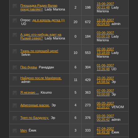
15-06-2007
Площадка Радио Валар
2
198
00:21:48
Lady
представляет!
Lady Mariona
Mariona
Опрос:
да я король детка )))
12-06-2007
20
672
UD
00:04:55
admin
03-06-2007
А здес кто-нибудь едет на
0
184
03:00:19
Lady
Рыжий север?
Lady Mariona
Mariona
02-06-2007
Ткань по хорошей цене!
10
553
13:18:09
Lady
Selvin
Mariona
01-06-2007
Про буквы
Ранаддан
6
304
13:26:48
UD
Найдено после Манёвров.
23-05-2007
11
429
admin
14:58:52
Эр
07-05-2007
Я незнаю ...
Kisumo
5
363
23:00:08
Эр
06-05-2007
Афигенные маски.
Эр
4
273
23:20:27
VENOM
03-05-2007
Треп по Балдурсу.
Эр
6
376
00:25:42
admin
27-04-2007
Меч
Ёжик
3
333
19:49:38
Ёжик