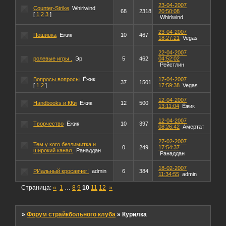
23-04-2007
Counter-Strike
Whirlwind
68
2318
20:50:08
[
1
2
3
]
Whirlwind
23-04-2007
Пошивка
Ёжик
10
467
18:27:21
Vegas
22-04-2007
ролевые игры .
Эр
5
462
04:52:02
Рейстлин
Вопросы вопросы
Ёжик
17-04-2007
37
1501
[
1
2
]
17:59:38
Vegas
12-04-2007
Handbooks и ККи
Ёжик
12
500
13:11:04
Ёжик
12-04-2007
Творчество
Ёжик
10
397
08:26:42
Амертат
27-02-2007
Тем у кого безлимитка и
0
249
17:54:37
широкий канал.
Ранаддан
Ранаддан
18-02-2007
РИальный кросавчег!
admin
6
384
11:34:55
admin
Страница:
«
1
…
8
9
10
11
12
»
»
Форум страйкбольного клуба
»
Курилка