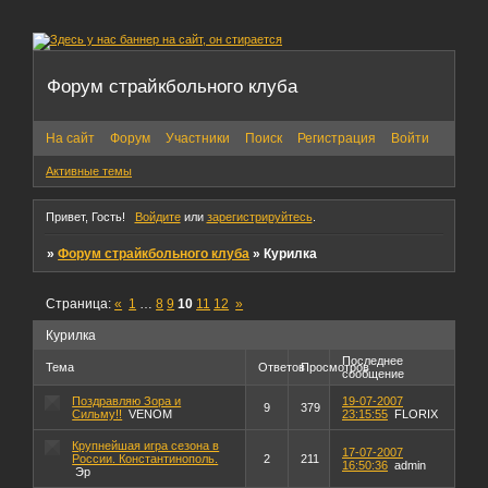
Форум страйкбольного клуба
На сайт
Форум
Участники
Поиск
Регистрация
Войти
Активные темы
Привет, Гость!
Войдите
или
зарегистрируйтесь
.
»
Форум страйкбольного клуба
»
Курилка
Страница:
«
1
…
8
9
10
11
12
»
Курилка
Последнее
Тема
Ответов
Просмотров
сообщение
Поздравляю Зора и
19-07-2007
9
379
Сильму!!
VENOM
23:15:55
FLORIX
Крупнейшая игра сезона в
17-07-2007
России. Константинополь.
2
211
16:50:36
admin
Эр