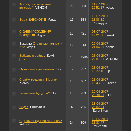
Фразы, высказывания,
14-07-2007
26
958
поговрки)
VENOM
12:52:17
Vegas
10-07-2007
Эра с ДНЮХОЙ!!!
Vegas
11
358
16:08:32
Ранаддан
С ДНЕМ РОЖДЕНИЯ
05-07-2007
10
421
ЗОРДОГ!!!
Vegas
17:21:38
ivani4
Закрыта
Странные личности
29-06-2007
12
514
???
Vegas
21:04:27
admin
Звёздные войны.
Selvin
28-06-2007
40
1285
[
1
2
]
22:07:27
VENOM
26-06-2007
Музей холодной войны.
Эр
5
237
16:22:16
Эр
С днём рождения Kisumo!
21-06-2007
13
407
Selvin
13:43:52
Liliacea
19-06-2007
зачем вам бугурты?
Эр
13
759
23:30:27
UD
15-06-2007
Видео
Euronimus
4
256
23:02:31
Euronimus
15-06-2007
С Днём Рождения Мышонка!
14
509
15:33:47
admin
Рейстлин